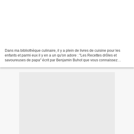
Dans ma bibliothèque culinaire, il y a plein de livres de cuisine pour les
enfants et parmi eux il y en a un qu'on adore : "Les Recettes drôles et
savoureuses de papa" écrit par Benjamin Buhot que vous connaissez
sûrement sous le pseudo Till the Cat,...