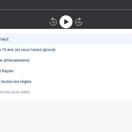
 DayZ
 a 13 ans (et vous l'avez ignoré)
e (littéralement)
im Rayan
 toutes les règles
s les jeux vidéo
us choquant de Rockstar ? - Le scandale BULLY
e plus moche de Steam
du RÊVE tourne au CAUCHEMAR