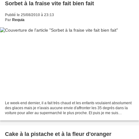
Sorbet à la fraise vite fait bien fait
Publié le 25/08/2010 à 23:13
Par
Requia
Le week-end dernier, il a fait très chaud et les enfants voulaient absolument
des glaces mais je n'avais aucune envie d'affronter les 35 degrés dans la
voiture pour aller au supermarché le plus proche. Et puis je me suis
souvenue de ce sachat acheté un...
Cake à la pistache et à la fleur d'oranger