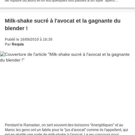
de rupture du jeun) et on est quelques fois passés à un style "apéro
dinatoire" : la table était couverte...
Milk-shake sucré à l'avocat et la gagnante du
blender !
Publié le 16/08/2010 à 16:30
Par
Requia
Pendant le Ramadan, on sert souvent des boissons "énergétiques" et au
Maroc les gens ont un fabile pour le "jus d'avocat" comme ils l'appellent, qui
est en réalité une sorte de milk-shake à l'avocat. Le jeu concours pour