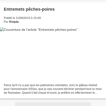
Entremets pêches-poires
Publié le 11/08/2010 à 15:00
Par
Requia
Parce qu'il n'y a pas que les patisseries orientales, voici le gâteau réalisé
pour l'anniversaire d'Elias, que je vais souvent décliner pendant tout ce mois
de Ramadan. Quand il fait chaud et lourd, je préfère en effet terminer le
repas par un bon entremets...