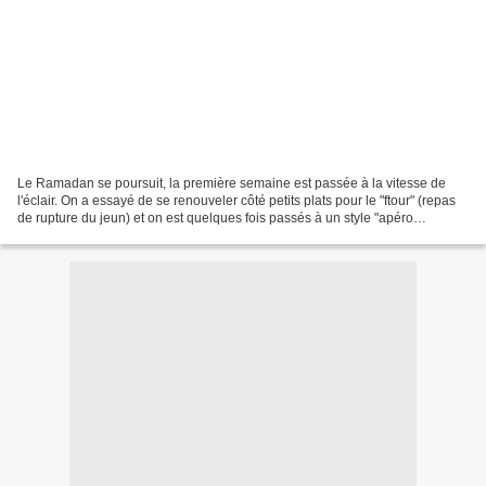
Le Ramadan se poursuit, la première semaine est passée à la vitesse de
l'éclair. On a essayé de se renouveler côté petits plats pour le "ftour" (repas
de rupture du jeun) et on est quelques fois passés à un style "apéro
dinatoire" : la table était couverte...