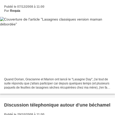
Publié le 07/12/2008 à 11:00
Par
Requia
Quand Dorian, Gracianne et Marion ont lancé le "Lasagne Day", j'ai tout de
suite répondu que j'allais participer car depuis quelques temps (et plusieurs
paquets de feuilles de lasagnes sèches récupérées chez ma mère), j'en fais
souvent. Je m'imaginais...
Discussion télephonique autour d'une béchamel
Publié le 29/10/2008 à 11:00