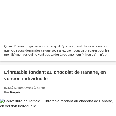
Quand l'heure du goûter approche, qu'il n'y a pas grand chose à la maison,
que vous vous demandez ce que vous allez bien pouvoir préparer pour les
(gentils) montres qui ne vont pas tarder à réclamer leur "4 heures", il n'y plus
qu'une chose à faire :...
L'inratable fondant au chocolat de Hanane, en
version individuelle
Publié le 16/05/2009 à 08:30
Par
Requia