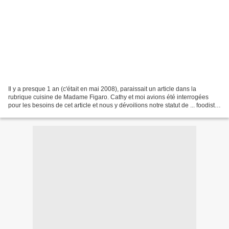
Il y a presque 1 an (c'était en mai 2008), paraissait un article dans la
rubrique cuisine de Madame Figaro. Cathy et moi avions été interrogées
pour les besoins de cet article et nous y dévoilions notre statut de ... foodista.
A cette époque, nous avions...