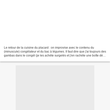
Le retour de la cuisine du placard : on improvise avec le contenu du
(minuscule) congélateur et du bac à légumes. Il faut dire que j'ai toujours des
gambas dans le congél (je les achète surgelés et j'en rachète une boîte dès
que j'ai cuisiné celle qui...