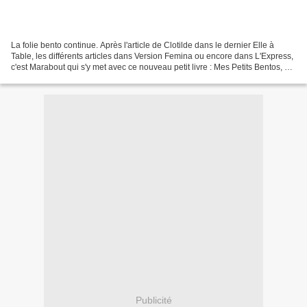
La folie bento continue. Après l'article de Clotilde dans le dernier Elle à
Table, les différents articles dans Version Femina ou encore dans L'Express,
c'est Marabout qui s'y met avec ce nouveau petit livre : Mes Petits Bentos, de
Laure Kié. Voilà enfin...
Publicité