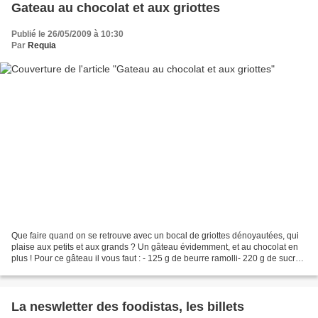
Gateau au chocolat et aux griottes
Publié le 26/05/2009 à 10:30
Par
Requia
Que faire quand on se retrouve avec un bocal de griottes dénoyautées, qui
plaise aux petits et aux grands ? Un gâteau évidemment, et au chocolat en
plus ! Pour ce gâteau il vous faut : - 125 g de beurre ramolli- 220 g de sucre
roux- 2 oeufs- 185 g de...
La neswletter des foodistas, les billets