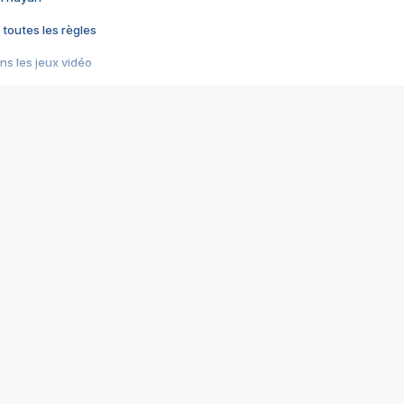
 toutes les règles
s les jeux vidéo
us choquant de Rockstar ? - Le scandale BULLY
e plus moche de Steam
du RÊVE tourne au CAUCHEMAR
pendant 8 heures
it… à tort
umiliés par un jeu vidéo
ire - Final Fantasy 8
ti un empire - Age of Empires
story DOFUS
tard, il crée l'un des pires jeux de tous les temps, MindsEye.