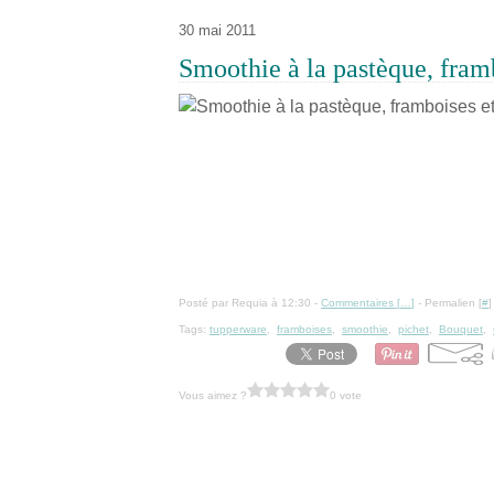
30 mai 2011
Smoothie à la pastèque, framb
Posté par Requia à 12:30 -
Commentaires [
…
]
- Permalien [
#
]
Tags:
tupperware
,
framboises
,
smoothie
,
pichet
,
Bouquet
,
Vous aimez ?
0 vote