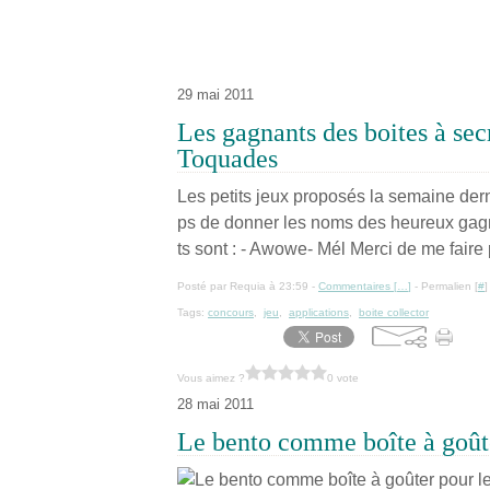
29 mai 2011
Les gagnants des boites à secr
Toquades
Les petits jeux proposés la semaine derni
ps de donner les noms des heureux gagnan
ts sont : - Awowe- Mél Merci de me faire 
Posté par Requia à 23:59 -
Commentaires [
…
]
- Permalien [
#
]
Tags:
concours
,
jeu
,
applications
,
boite collector
Vous aimez ?
0 vote
28 mai 2011
Le bento comme boîte à goûte