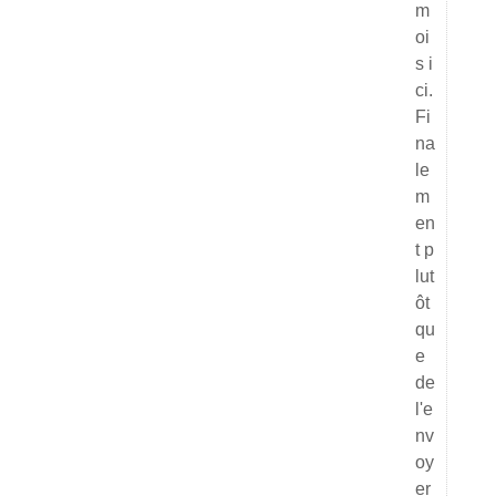
m
oi
s i
ci.
Fi
na
le
m
en
t p
lut
ôt
qu
e
de
l'e
nv
oy
er