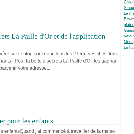
Cooki
Smoot
Le ma
Brown
glute
Guess
ets La Paille d'Or et de l'application
Velou
Merin
Le fla
ère sur le blog sont donc tous les 2 terminés, il est tem
ts ! Pour la boite à secrets La Paille d'Or, les gagnan
parvenir votre adresse...
r pour les enfants
Quand j'ai commencé à travailler de la maiso