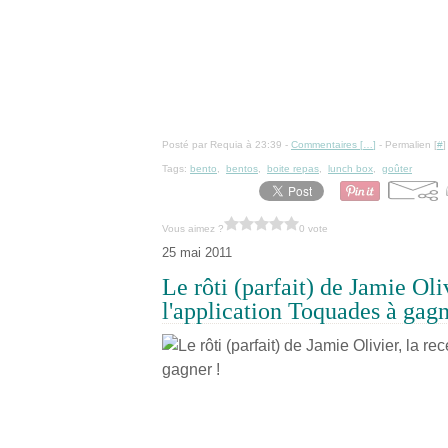
Posté par Requia à 23:39 -
Commentaires [
…
]
- Permalien [
#
]
Tags:
bento
,
bentos
,
boite repas
,
lunch box
,
goûter
Vous aimez ?
0 vote
25 mai 2011
Le rôti (parfait) de Jamie Oli
l'application Toquades à gagn