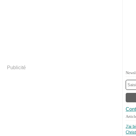
Publicité
Newsl
Cont
Articl
J'ai b
Chris