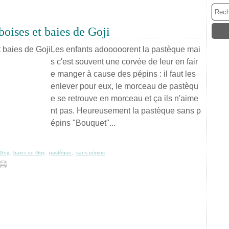
oises et baies de Goji
Les enfants adooooorent la pastèque mai
s c'est souvent une corvée de leur en fair
e manger à cause des pépins : il faut les
enlever pour eux, le morceau de pastèqu
e se retrouve en morceau et ça ils n'aime
nt pas. Heureusement la pastèque sans p
épins "Bouquet"...
Goji
,
baies de Goji
,
pastèque
,
sans pépins