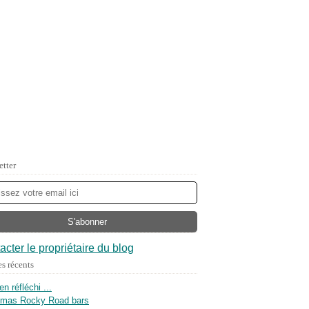
etter
acter le propriétaire du blog
es récents
ien réfléchi ...
tmas Rocky Road bars