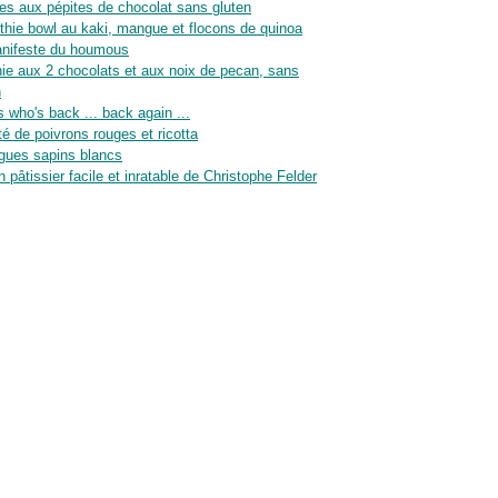
es aux pépites de chocolat sans gluten
hie bowl au kaki, mangue et flocons de quinoa
nifeste du houmous
ie aux 2 chocolats et aux noix de pecan, sans
n
 who's back ... back again ...
té de poivrons rouges et ricotta
gues sapins blancs
n pâtissier facile et inratable de Christophe Felder