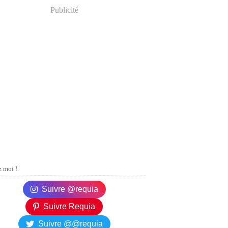
Publicité
 moi !
Suivre @requia
Suivre Requia
Suivre @@requia