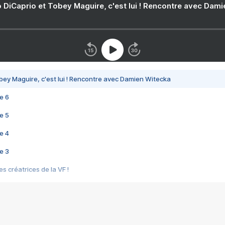
 DiCaprio et Tobey Maguire, c'est lui ! Rencontre avec Dam
bey Maguire, c'est lui ! Rencontre avec Damien Witecka
e 6
e 5
e 4
e 3
s créatrices de la VF !
e 2
e 1
e Mektoub My Love arrive enfin ! Rencontre avec Shaïn Boumedine et Sal