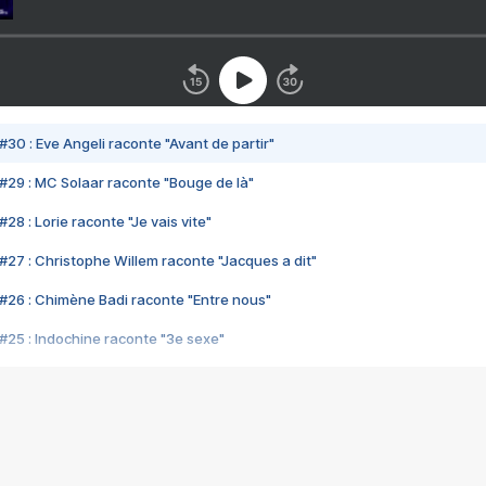
#30 : Eve Angeli raconte "Avant de partir"
#29 : MC Solaar raconte "Bouge de là"
28 : Lorie raconte "Je vais vite"
#27 : Christophe Willem raconte "Jacques a dit"
#26 : Chimène Badi raconte "Entre nous"
#25 : Indochine raconte "3e sexe"
#24 : Zaho raconte "C'est chelou"
#23 : Patrick Bruel raconte "Au café des délices"
#22 : Kyo raconte "Le chemin"