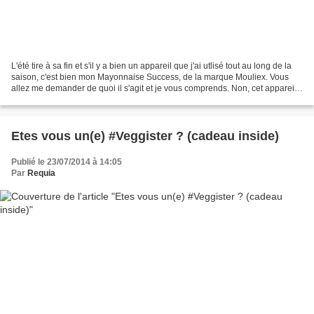
L'été tire à sa fin et s'il y a bien un appareil que j'ai utlisé tout au long de la
saison, c'est bien mon Mayonnaise Success, de la marque Mouliex. Vous
allez me demander de quoi il s'agit et je vous comprends. Non, cet appareil
ne sert pas qu'à faire...
Etes vous un(e) #Veggister ? (cadeau inside)
Publié le 23/07/2014 à 14:05
Par
Requia