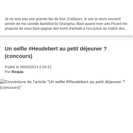
Je ne suis pas une grande fan de foot. D'ailleurs, le soir je sévis souvent
armée de ma canette #antifoot by Orangina. Mais quand mon ami Picard me
propose de vous faire gagner des bons d'achats à l'occasion du match des
Bleus, je ne peux évidemment pas...
Un selfie #Heudebert au petit déjeuner ?
(concours)
Publié le 30/05/2014 à 09:21
Par
Requia