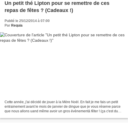
Un petit thé Lipton pour se remettre de ces
repas de fêtes ? (Cadeaux !)
Publié le 25/12/2014 à 07:00
Par
Requia
Cette année, j'ai décidé de jouer à la Mère Noël. En fait je me fais un petit
entrainement avant le mois de janvier de dingue que je vous réserve parce
que nous allons uand même avoir un gros évènementà fêter ! (ça c'est du
teasing de fou, non ?). Dpnc...