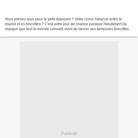
Vous prenez quoi pour le petit déjeuner ? Votre coeur balance entre le
muesli et es biscottes ? C'est votre jour de chance puisque Heudebert (la
marque que tout le monde connait) vient de lancer ses fameuses biscottes
au muesli ! Alors évidemment je vous...
Publicité