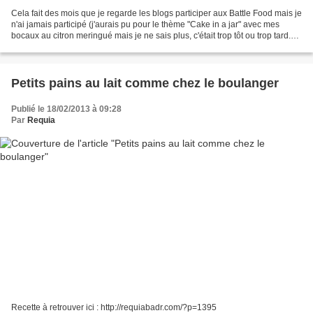
Cela fait des mois que je regarde les blogs participer aux Battle Food mais je
n'ai jamais participé (j'aurais pu pour le thème "Cake in a jar" avec mes
bocaux au citron meringué mais je ne sais plus, c'était trop tôt ou trop tard.
Bref je ne l'ai pas...
Petits pains au lait comme chez le boulanger
Publié le 18/02/2013 à 09:28
Par
Requia
Recette à retrouver ici : http://requiabadr.com/?p=1395