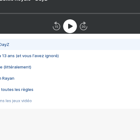
 DayZ
 a 13 ans (et vous l'avez ignoré)
e (littéralement)
im Rayan
 toutes les règles
s les jeux vidéo
us choquant de Rockstar ? - Le scandale BULLY
e plus moche de Steam
du RÊVE tourne au CAUCHEMAR