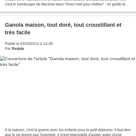
c'est le hamburger de Marshal dans "How I met your mother" : on goûte le
pancake parfait une fois et après on...
Ganola maison, tout doré, tout croustillant et
très facile
Publié le 03/10/2012 à 12:40
Par
Requia
A la maison, c'est la guerre avec les enfants pour le petit déjeuner. Il faut dire
que je ne donne pas l'exemple, il m'est impossible d'avaler autre chose