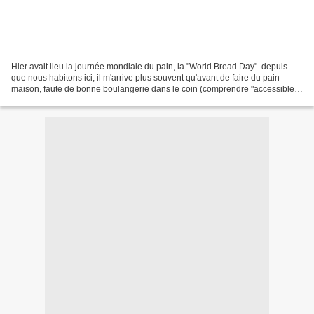
Hier avait lieu la journée mondiale du pain, la "World Bread Day". depuis
que nous habitons ici, il m'arrive plus souvent qu'avant de faire du pain
maison, faute de bonne boulangerie dans le coin (comprendre "accessible à
pied") ou faute de boulangerie...