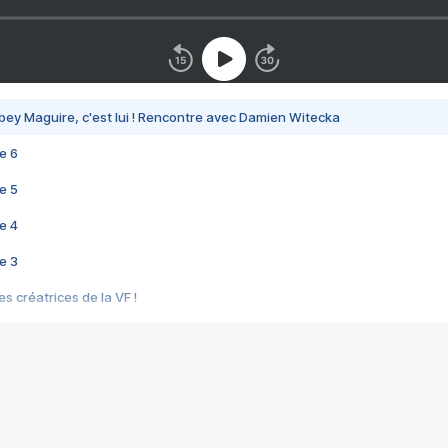
bey Maguire, c'est lui ! Rencontre avec Damien Witecka
e 6
e 5
e 4
e 3
s créatrices de la VF !
e 2
e 1
e Mektoub My Love arrive enfin ! Rencontre avec Shaïn Boumedine et Sal
i : après Toni en famille