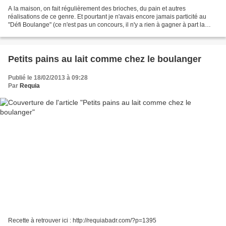
A la maison, on fait régulièrement des brioches, du pain et autres
réalisations de ce genre. Et pourtant je n'avais encore jamais particité au
"Défi Boulange" (ce n'est pas un concours, il n'y a rien à gagner à part la
découverte d'une super recette et...
Petits pains au lait comme chez le boulanger
Publié le 18/02/2013 à 09:28
Par
Requia
Recette à retrouver ici : http://requiabadr.com/?p=1395