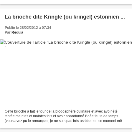
La brioche dite Kringle (ou kringel) estonnien ...
Publié le 28/02/2012 à 07:34
Par
Requia
Cette brioche a fait le tour de la blodosphère culinaire et avec avoir été
tentée maintes et maintes fois et avoir abandonné l'idée faute de temps
(vous avez pu le remarquer, je ne suis pas très assidue en ce moment même
si je continue à cuisiner beaucoup...