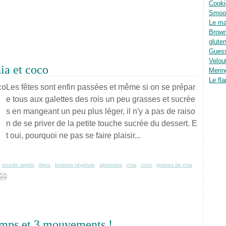
Cooki
Smoot
Le ma
Brown
glute
Guess
Velou
ia et coco
Merin
Le fla
Les fêtes sont enfin passées et même si on se prépar
e tous aux galettes des rois un peu grasses et sucrée
s en mangeant un peu plus léger, il n'y a pas de raiso
n de se priver de la petite touche sucrée du dessert. E
t oui, pourquoi ne pas se faire plaisir...
,
recette rapide
,
Alpro
,
boisson végétale
,
alpronista
,
chia
,
coco
,
graines de chia
emps et 3 mouvements !