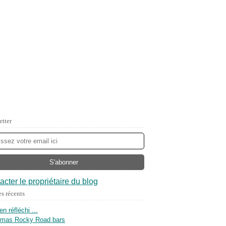
etter
acter le propriétaire du blog
es récents
ien réfléchi ...
tmas Rocky Road bars