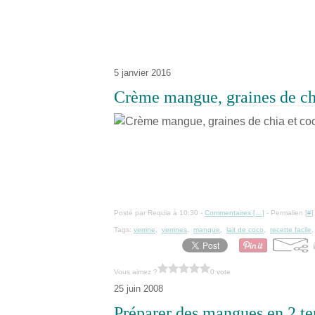
5 janvier 2016
Crème mangue, graines de ch
Posté par Requia à 10:30 -
Commentaires [
…
]
- Permalien [
#
]
Tags:
verrine
,
verrines
,
mangue
,
lait de coco
,
recette facile
Vous aimez ?
0 vote
25 juin 2008
Préparer des mangues en 2 t