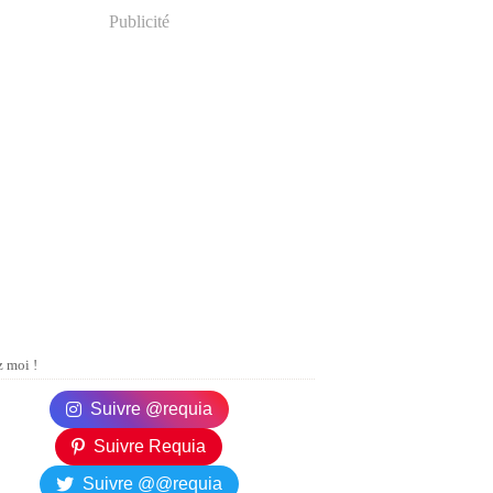
Publicité
 moi !
Suivre @requia
Suivre Requia
Suivre @@requia