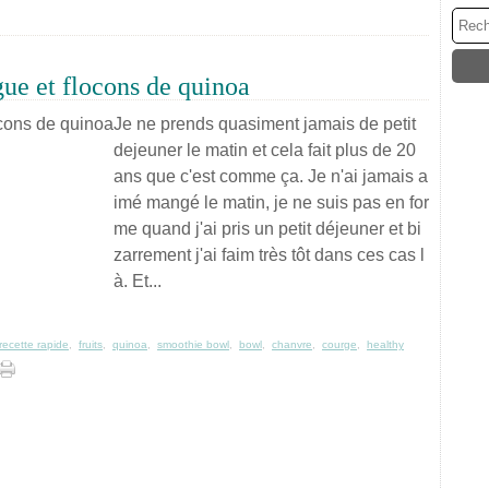
ue et flocons de quinoa
Je ne prends quasiment jamais de petit
dejeuner le matin et cela fait plus de 20
ans que c'est comme ça. Je n'ai jamais a
imé mangé le matin, je ne suis pas en for
me quand j'ai pris un petit déjeuner et bi
zarrement j'ai faim très tôt dans ces cas l
à. Et...
recette rapide
,
fruits
,
quinoa
,
smoothie bowl
,
bowl
,
chanvre
,
courge
,
healthy