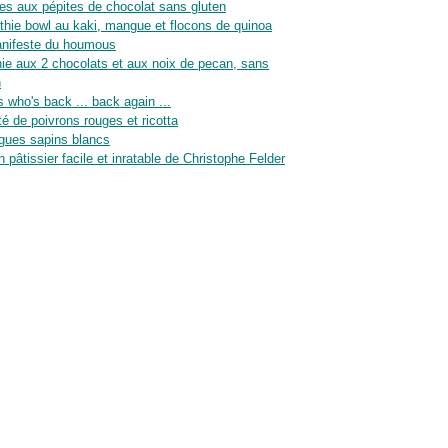
es aux pépites de chocolat sans gluten
hie bowl au kaki, mangue et flocons de quinoa
nifeste du houmous
ie aux 2 chocolats et aux noix de pecan, sans
n
 who's back ... back again ...
té de poivrons rouges et ricotta
gues sapins blancs
n pâtissier facile et inratable de Christophe Felder