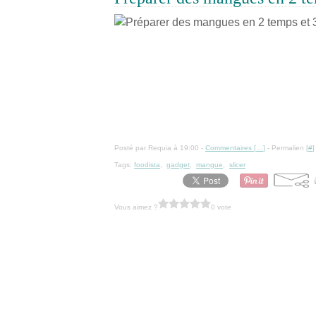
Posté par Requia à 19:00 -
Commentaires [
…
]
- Permalien [
#
]
Tags:
foodista
,
gadget
,
mangue
,
slicer
Vous aimez ?
0 vote