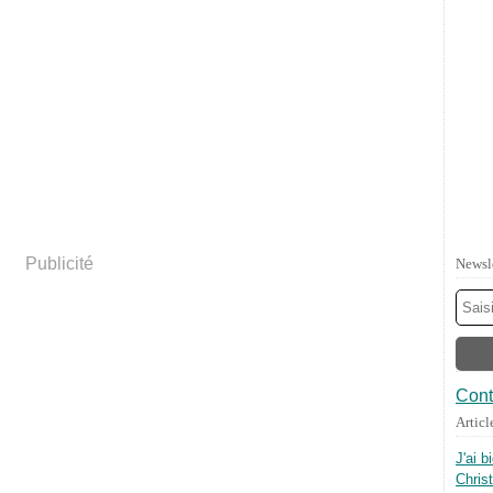
Publicité
Newsl
Cont
Articl
J'ai b
Chris