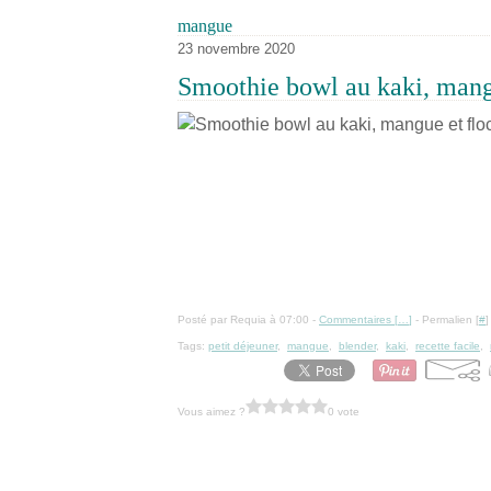
mangue
23 novembre 2020
Smoothie bowl au kaki, mang
Posté par Requia à 07:00 -
Commentaires [
…
]
- Permalien [
#
]
Tags:
petit déjeuner
,
mangue
,
blender
,
kaki
,
recette facile
,
Vous aimez ?
0 vote