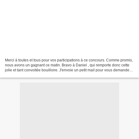
Merci à toutes et tous pour vos participations à ce concours. Comme promis,
nous avons un gagnant ce matin. Bravo à Daniel , qui remporte donc cette
jolie et tant convoitée bouilloire. J'envoie un petit mail pour vous demander
votre adresse. Le prochain...