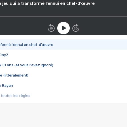
e jeu qui a transformé l’ennui en chef-d’œuvre
nsformé l’ennui en chef-d’œuvre
 DayZ
 a 13 ans (et vous l'avez ignoré)
e (littéralement)
im Rayan
 toutes les règles
s les jeux vidéo
us choquant de Rockstar ? - Le scandale BULLY
e plus moche de Steam