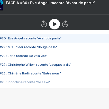
FACE A #30 : Eve Angeli raconte "Avant de partir"
#30 : Eve Angeli raconte "Avant de partir"
#29 : MC Solaar raconte "Bouge de là"
28 : Lorie raconte "Je vais vite"
#27 : Christophe Willem raconte "Jacques a dit"
#26 : Chimène Badi raconte "Entre nous"
#25 : Indochine raconte "3e sexe"
#24 : Zaho raconte "C'est chelou"
#23 : Patrick Bruel raconte "Au café des délices"
#22 : Kyo raconte "Le chemin"