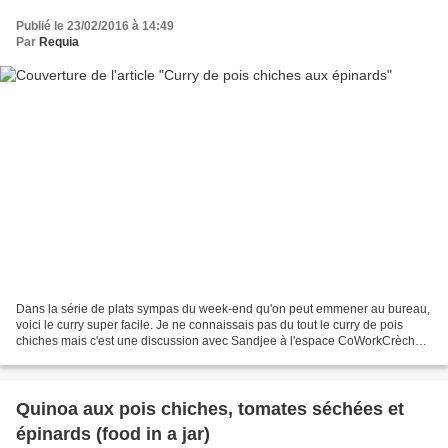
Publié le 23/02/2016 à 14:49
Par
Requia
Dans la série de plats sympas du week-end qu'on peut emmener au bureau,
voici le curry super facile. Je ne connaissais pas du tout le curry de pois
chiches mais c'est une discussion avec Sandjee à l'espace CoWorkCrèche
qui me l'a fait connaitre. Elle...
Quinoa aux pois chiches, tomates séchées et
épinards (food in a jar)