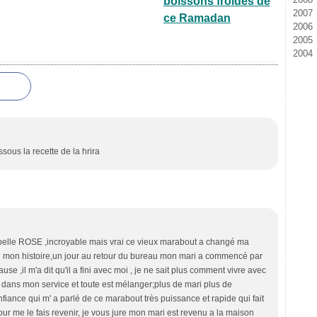
boissons froides de
2007
Ma
Ju
Ju
Ao
Se
Oc
N
D
ce Ramadan
2006
Av
Ma
Ma
Ju
Ao
Se
Oc
N
D
2005
Fé
Av
Av
Ju
Ju
Ao
Se
Oc
N
D
2004
Ja
M
M
Ma
Ju
Ju
Ao
Se
Oc
N
D
Fé
Fé
Av
Ma
Ju
Ju
Ao
Se
Oc
N
D
Ja
Ja
M
Av
Ma
Ju
Ju
Ao
Se
Oc
Fé
M
Av
Ma
Ju
Ju
Ao
Se
Ja
Fé
M
Av
Ma
Ju
Ju
Ao
Ja
Fé
M
Av
Ma
Ju
Ju
Ja
Fé
M
Av
Ma
Ju
Ja
Fé
M
Av
Av
sous la recette de la hrira
Ja
Fé
M
M
Ja
Fé
Fé
Ja
Ja
appelle ROSE ,incroyable mais vrai ce vieux marabout a changé ma
ci mon histoire,un jour au retour du bureau mon mari a commencé par
se ,il m'a dit qu'il a fini avec moi , je ne sait plus comment vivre avec
 dans mon service et toute est mélanger;plus de mari plus de
onfiance qui m' a parlé de ce marabout très puissance et rapide qui fait
our me le fais revenir, je vous jure mon mari est revenu a la maison