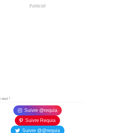
Publicité
 moi !
Suivre @requia
Suivre Requia
Suivre @@requia