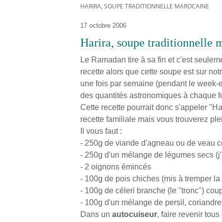
HARIRA, SOUPE TRADITIONNELLE MAROCAINE
17 octobre 2006
Harira, soupe traditionnelle
Le Ramadan tire à sa fin et c'est seulem
recette alors que cette soupe est sur notre
une fois par semaine (pendant le week-en
des quantités astronomiques à chaque foi
Cette recette pourrait donc s'appeler "H
recette familiale mais vous trouverez plei
Il vous faut :
- 250g de viande d'agneau ou de veau 
- 250g d'un mélange de légumes secs (j'ut
- 2 oignons émincés
- 100g de pois chiches (mis à tremper la 
- 100g de céleri branche (le "tronc") co
- 100g d'un mélange de persil, coriandre 
Dans un
autocuiseur
, faire revenir to