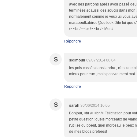
avec des pardons après avoir passé deu
terminées,et aussi des soucis dans mon se
normalement comme je veux .si vous avez 
maraboutkabirou@outlook.Dite lui que c'es
/> <br /> <br /> <br /> Merci
Répondre
S
sidimouh
09/07/2014 00:04
les pois cassés dans lahrira , c'est une bi
mieux pour eux , mais pas vraiment moi
Répondre
S
sarah
30/06/2014 10:05
Bonjour, <br /> <br /> Félicitation pour v
petite question: quels morceaux de viande
j'utilise du boeuf, quel morceau je peux 
de mes blogs préférés!