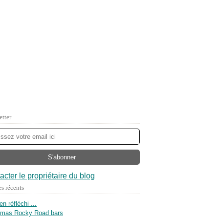
etter
acter le propriétaire du blog
es récents
ien réfléchi ...
tmas Rocky Road bars