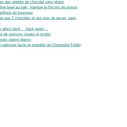
es aux pépites de chocolat sans gluten
hie bowl au kaki, mangue et flocons de quinoa
nifeste du houmous
ie aux 2 chocolats et aux noix de pecan, sans
n
 who's back ... back again ...
té de poivrons rouges et ricotta
gues sapins blancs
n pâtissier facile et inratable de Christophe Felder