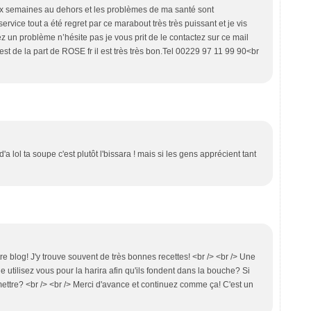
x semaines au dehors et les problèmes de ma santé sont
rvice tout a été regret par ce marabout très très puissant et je vis
un problème n’hésite pas je vous prit de le contactez sur ce mail
t de la part de ROSE fr il est très très bon.Tel 00229 97 11 99 90<br
d'a lol ta soupe c'est plutôt l'bissara ! mais si les gens apprécient tant
otre blog! J'y trouve souvent de très bonnes recettes! <br /> <br /> Une
 utilisez vous pour la harira afin qu'ils fondent dans la bouche? Si
mettre? <br /> <br /> Merci d'avance et continuez comme ça! C'est un