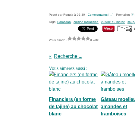
Posté par Requia à 06:30 -
Commentaires [
…
]
- Permalien [
#
]
Tags:
Ramadan
,
cuisine marocaine
,
cuisine du maroc
,
soup
Vous aimez ?
0 vote
Recherche ...
Vous aimerez aussi :
Financiers (en forme
Gâteau moelle
de tajine) au chocolat
amandes et
blanc
framboises