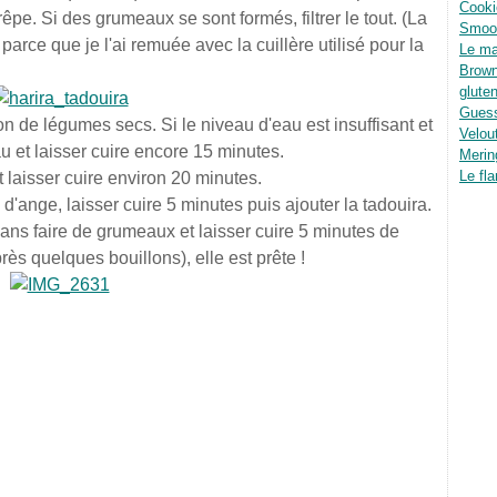
Cooki
êpe. Si des grumeaux se sont formés, filtrer le tout. (La
Smoot
parce que je l'ai remuée avec la cuillère utilisé pour la
Le ma
Brown
glute
Guess
on de légumes secs. Si le niveau d'eau est insuffisant et
Velou
u et laisser cuire encore 15 minutes.
Merin
Le fla
 laisser cuire environ 20 minutes.
'ange, laisser cuire 5 minutes puis ajouter la tadouira.
ans faire de grumeaux et laisser cuire 5 minutes de
rès quelques bouillons), elle est prête !