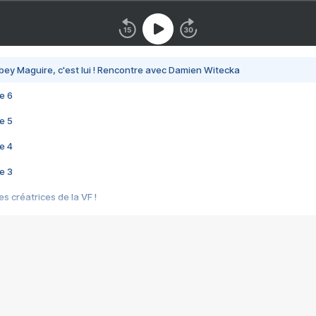
bey Maguire, c'est lui ! Rencontre avec Damien Witecka
e 6
e 5
e 4
e 3
s créatrices de la VF !
e 2
e 1
e Mektoub My Love arrive enfin ! Rencontre avec Shaïn Boumedine et Sal
i : après Toni en famille