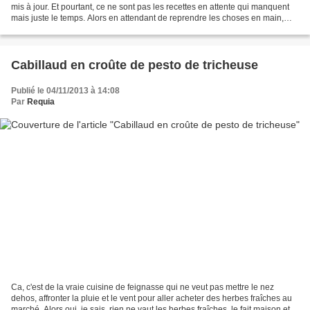
mis à jour. Et pourtant, ce ne sont pas les recettes en attente qui manquent
mais juste le temps. Alors en attendant de reprendre les choses en main,
voici une recette réalisée il...
Cabillaud en croûte de pesto de tricheuse
Publié le 04/11/2013 à 14:08
Par
Requia
Ca, c'est de la vraie cuisine de feignasse qui ne veut pas mettre le nez
dehos, affronter la pluie et le vent pour aller acheter des herbes fraîches au
marché. Alors oui, je sais, rien ne vaut les herbes fraîches, le fait maison et