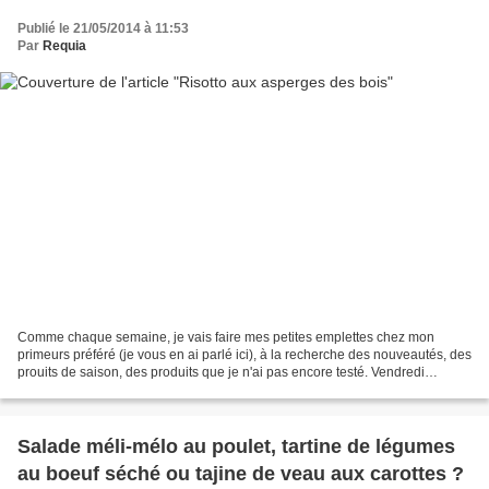
Publié le 21/05/2014 à 11:53
Par
Requia
Comme chaque semaine, je vais faire mes petites emplettes chez mon
primeurs préféré (je vous en ai parlé ici), à la recherche des nouveautés, des
prouits de saison, des produits que je n'ai pas encore testé. Vendredi
dernier, après avoir mis une botte...
Salade méli-mélo au poulet, tartine de légumes
au boeuf séché ou tajine de veau aux carottes ?