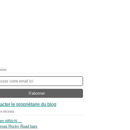
etter
acter le propriétaire du blog
es récents
ien réfléchi ...
tmas Rocky Road bars