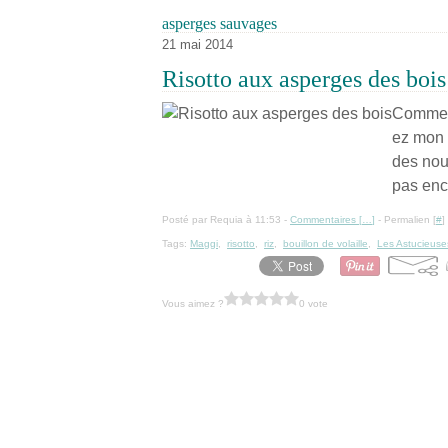
asperges sauvages
21 mai 2014
Risotto aux asperges des bois
Comme c
ez mon p
des nou
pas enco
Posté par Requia à 11:53 -
Commentaires [
…
]
- Permalien [
#
]
Tags:
Maggi
,
risotto
,
riz
,
bouillon de volaille
,
Les Astucieuse
Vous aimez ?
0 vote