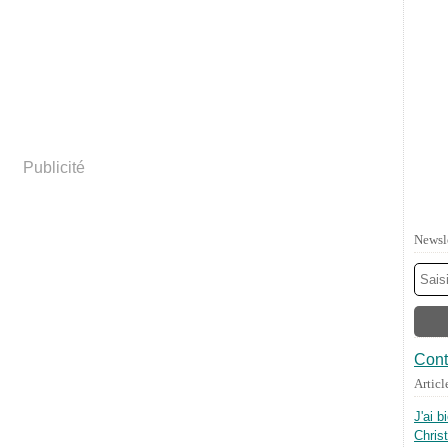
Publicité
Newsl
Cont
Articl
J'ai b
Chris