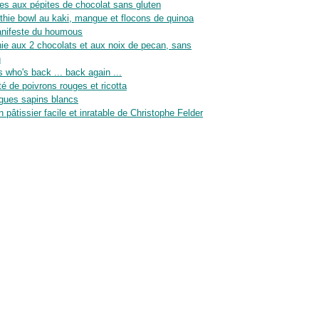
es aux pépites de chocolat sans gluten
hie bowl au kaki, mangue et flocons de quinoa
nifeste du houmous
ie aux 2 chocolats et aux noix de pecan, sans
n
 who's back ... back again ...
té de poivrons rouges et ricotta
gues sapins blancs
n pâtissier facile et inratable de Christophe Felder