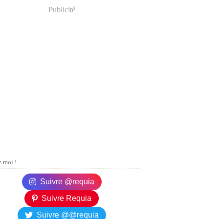
Publicité
 moi !
Suivre @requia
Suivre Requia
Suivre @@requia