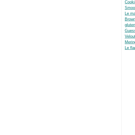
Cooki
Smoot
Le ma
Brown
glute
Guess
Velou
Merin
Le fla