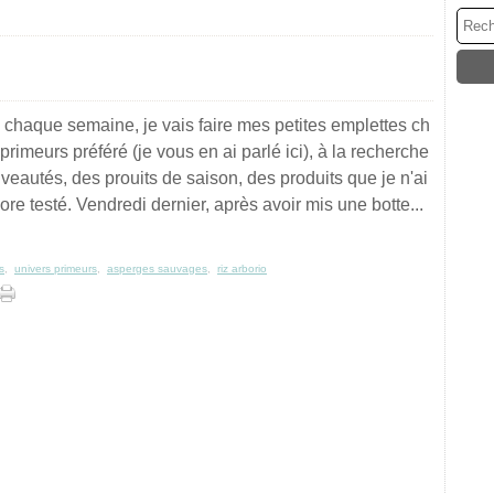
haque semaine, je vais faire mes petites emplettes ch
rimeurs préféré (je vous en ai parlé ici), à la recherche
veautés, des prouits de saison, des produits que je n'ai
re testé. Vendredi dernier, après avoir mis une botte...
s
,
univers primeurs
,
asperges sauvages
,
riz arborio