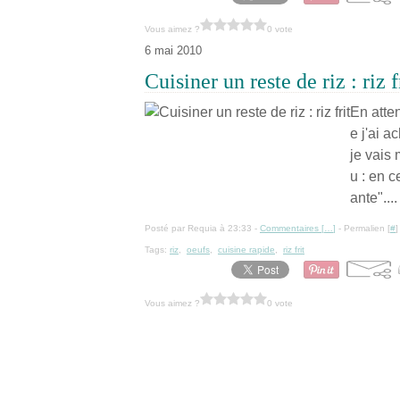
Vous aimez ?
0 vote
6 mai 2010
Cuisiner un reste de riz : riz f
En atte
e j'ai 
je vais 
u : en c
ante"....
Posté par Requia à 23:33 -
Commentaires [
…
]
- Permalien [
#
]
Tags:
riz
,
oeufs
,
cuisine rapide
,
riz frit
Vous aimez ?
0 vote