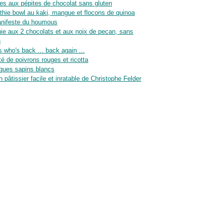
es aux pépites de chocolat sans gluten
hie bowl au kaki, mangue et flocons de quinoa
nifeste du houmous
ie aux 2 chocolats et aux noix de pecan, sans
n
 who's back ... back again ...
té de poivrons rouges et ricotta
gues sapins blancs
n pâtissier facile et inratable de Christophe Felder