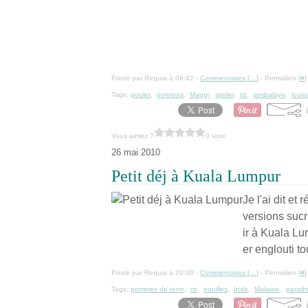
Posté par Requia à 09:42 -
Commentaires [
…
]
- Permalien [
#
]
Tags:
poulet
,
poivrons
,
Maggi
,
atelier
,
riz
,
jambalaya
,
louis
Vous aimez ?
0 vote
26 mai 2010
Petit déj à Kuala Lumpur
Je l'ai dit et
versions sucr
ir à Kuala Lu
er englouti to
Posté par Requia à 20:00 -
Commentaires [
…
]
- Permalien [
#
]
Tags:
pommes de terre
,
riz
,
nouilles
,
Inde
,
Malaisie
,
parathi