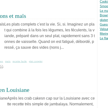
Cooki
Smoot
Le ma
rons et maïs
Brown
glute
Les plats complets c'est la vie. Si, si. Imaginez un pla
Guess
Velou
t qui combine à la fois les légumes, les féculents, la v
Merin
iande, préparé dans un seul plat, rapidement sans 3 t
Le fla
onnes de vaisselle. Quand on est fatigué, débordé, p
ressé, ça sauve des vides (nons j...
ses
,
maïs
,
recette facile
,
plat complet
en Louisiane
Après les crab cakesn cap sur la Louisiane avec ce
tte recette très simple de jambalaya. Normalement,