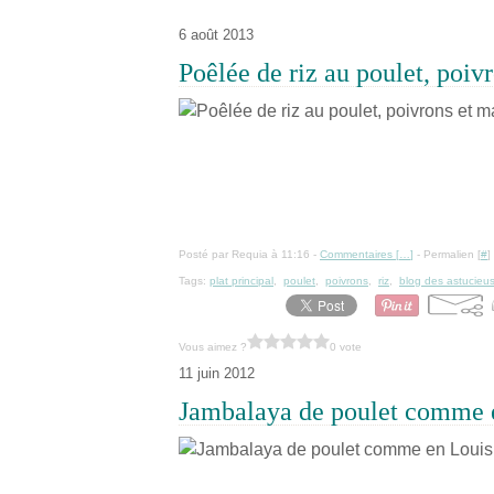
6 août 2013
Poêlée de riz au poulet, poiv
Posté par Requia à 11:16 -
Commentaires [
…
]
- Permalien [
#
]
Tags:
plat principal
,
poulet
,
poivrons
,
riz
,
blog des astucieu
Vous aimez ?
0 vote
11 juin 2012
Jambalaya de poulet comme 