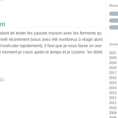
Derni
rit
ndant de tester les yaourts maison avec les ferments qu
acheté récemment (vous avez été nombreux à réagir alors
Archi
m'exécuter rapidement), il faut que je vous fasse un ave
e moment je cours après le temps et je cuisine "en dilett
2021
2020
M
2019
D
2018
N
Ja
2017
D
2016
Oc
Ju
2015
Ju
Ja
D
2014
Ja
N
D
2013
Se
N
D
2012
Ju
Oc
N
D
2011
Ma
Se
Oc
N
D
2010
Av
Ao
Se
Oc
N
D
2009
Fé
Ju
Ao
Se
Oc
N
D
2008
Ja
Ju
Ju
Ao
Se
Oc
N
D