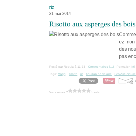
riz
21 mai 2014
Risotto aux asperges des bois
Comme c
ez mon p
des nou
pas enco
Posté par Requia à 11:53 -
Commentaires [
…
]
- Permalien [
#
]
Tags:
Maggi
,
risotto
,
riz
,
bouillon de volaille
,
Les Astucieuse
Vous aimez ?
0 vote