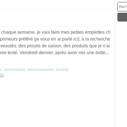
haque semaine, je vais faire mes petites emplettes ch
rimeurs préféré (je vous en ai parlé ici), à la recherche
veautés, des prouits de saison, des produits que je n'ai
re testé. Vendredi dernier, après avoir mis une botte...
s
,
univers primeurs
,
asperges sauvages
,
riz arborio