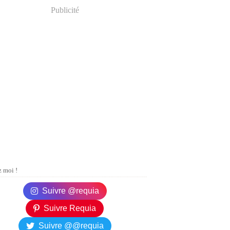
Publicité
 moi !
Suivre @requia
Suivre Requia
Suivre @@requia