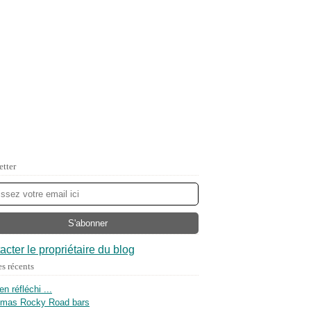
etter
acter le propriétaire du blog
es récents
ien réfléchi ...
tmas Rocky Road bars