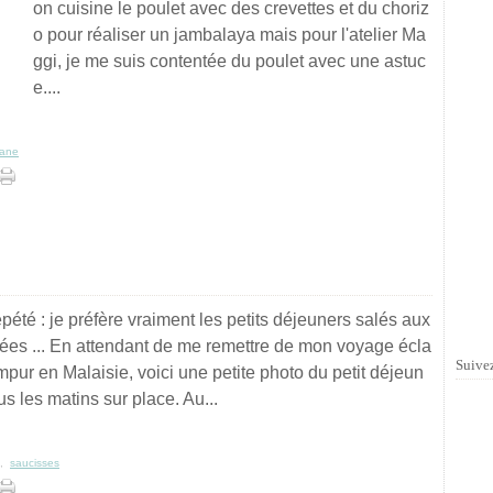
on cuisine le poulet avec des crevettes et du choriz
o pour réaliser un jambalaya mais pour l'atelier Ma
ggi, je me suis contentée du poulet avec une astuc
e....
iane
 répété : je préfère vraiment les petits déjeuners salés aux
ées ... En attendant de me remettre de mon voyage écla
Suivez
mpur en Malaisie, voici une petite photo du petit déjeun
us les matins sur place. Au...
,
saucisses