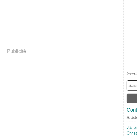
Publicité
Newsl
Cont
Articl
J'ai b
Chris