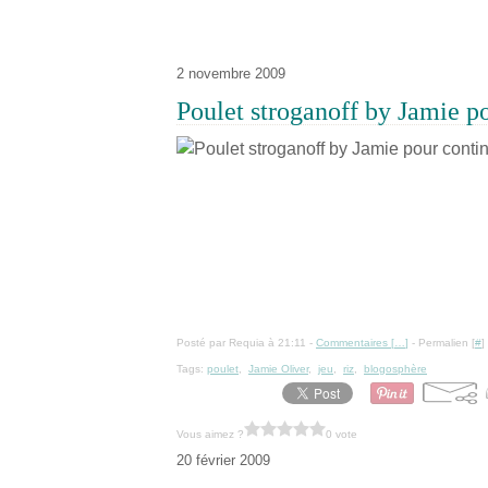
2 novembre 2009
Poulet stroganoff by Jamie po
Posté par Requia à 21:11 -
Commentaires [
…
]
- Permalien [
#
]
Tags:
poulet
,
Jamie Oliver
,
jeu
,
riz
,
blogosphère
Vous aimez ?
0 vote
20 février 2009