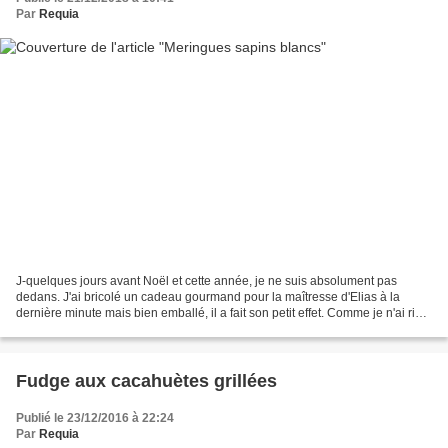
Par
Requia
J-quelques jours avant Noël et cette année, je ne suis absolument pas
dedans. J'ai bricolé un cadeau gourmand pour la maîtresse d'Elias à la
dernière minute mais bien emballé, il a fait son petit effet. Comme je n'ai rien
eu le temps de tester ou de cuisiner,...
Fudge aux cacahuètes grillées
Publié le 23/12/2016 à 22:24
Par
Requia