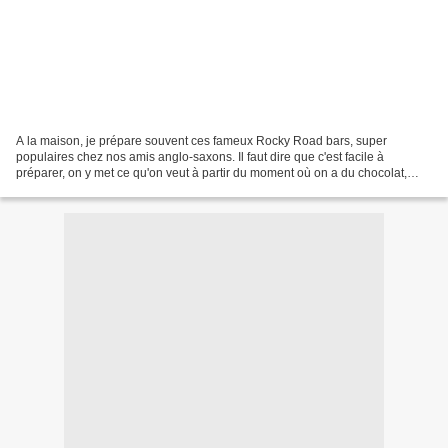
A la maison, je prépare souvent ces fameux Rocky Road bars, super
populaires chez nos amis anglo-saxons. Il faut dire que c'est facile à
préparer, on y met ce qu'on veut à partir du moment où on a du chocolat,
c'est gourmand à souhait et ultra réconfortrant...