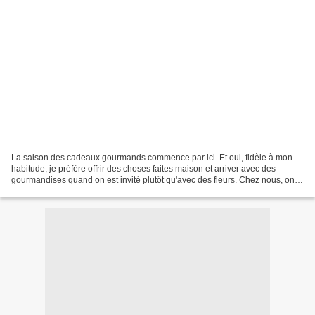
La saison des cadeaux gourmands commence par ici. Et oui, fidèle à mon
habitude, je préfère offrir des choses faites maison et arriver avec des
gourmandises quand on est invité plutôt qu'avec des fleurs. Chez nous, on
ne fait pas toujours des cadeaux...