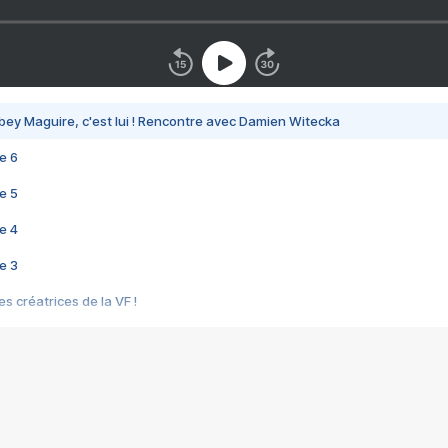
bey Maguire, c'est lui ! Rencontre avec Damien Witecka
e 6
e 5
e 4
e 3
s créatrices de la VF !
e 2
e 1
e Mektoub My Love arrive enfin ! Rencontre avec Shaïn Boumedine et Sal
i : après Toni en famille