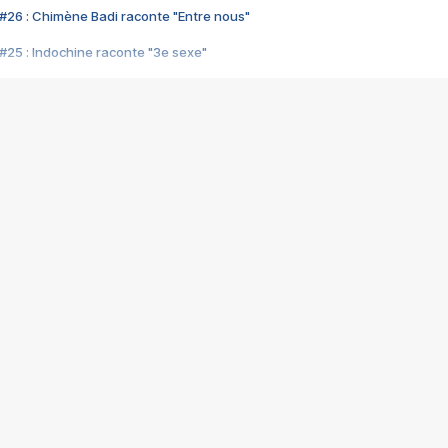
#26 : Chimène Badi raconte "Entre nous"
#25 : Indochine raconte "3e sexe"
#24 : Zaho raconte "C'est chelou"
#23 : Patrick Bruel raconte "Au café des délices"
#22 : Kyo raconte "Le chemin"
#21 : Nolwenn Leroy raconte "Cassé"
#20 : Patrick Hernandez raconte "Born to be alive"
#19 : Lorie raconte "Près de moi"
#18 : Michael Jones raconte "A nos actes manqués" (avec Jean-Jacque
#17 : Khaled raconte "Aïcha"
#16 : Corneille raconte "Parce qu'on vient de loin"
#15 : Indochine raconte "L'aventurier"