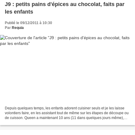
J9 : petits pains d'épices au chocolat, faits par
les enfants
Publié le 09/12/2011 à 10:30
Par
Requia
Depuis quelques temps, les enfants adorent cuisiner seuls et je les laisse
volontiers faire, en les assistant tout de même sur les étapes de découpe ou
de cuisson. Queen a maintenant 10 ans (11 dans quelques jours même),
Adam en a 6 et Elias 3 (d'ailleurs,...