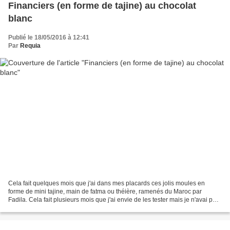
Financiers (en forme de tajine) au chocolat
blanc
Publié le 18/05/2016 à 12:41
Par
Requia
Cela fait quelques mois que j'ai dans mes placards ces jolis moules en
forme de mini tajine, main de fatma ou théière, ramenés du Maroc par
Fadila. Cela fait plusieurs mois que j'ai envie de les tester mais je n'avai pas
le temps, l'idée, etc. Et puis...