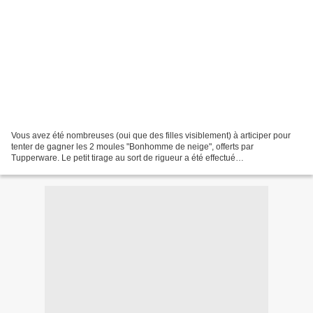
Vous avez été nombreuses (oui que des filles visiblement) à articiper pour
tenter de gagner les 2 moules "Bonhomme de neige", offerts par
Tupperware. Le petit tirage au sort de rigueur a été effectué
informatiquement et les 2 gagnantes sont : - Murielle...