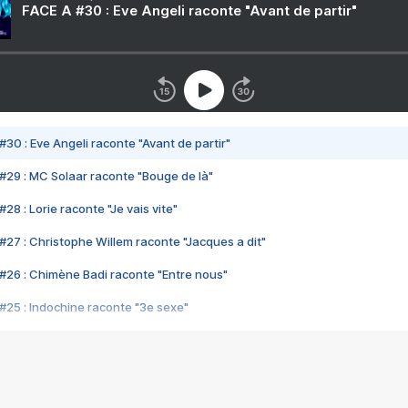
FACE A #30 : Eve Angeli raconte "Avant de partir"
#30 : Eve Angeli raconte "Avant de partir"
#29 : MC Solaar raconte "Bouge de là"
28 : Lorie raconte "Je vais vite"
#27 : Christophe Willem raconte "Jacques a dit"
#26 : Chimène Badi raconte "Entre nous"
#25 : Indochine raconte "3e sexe"
#24 : Zaho raconte "C'est chelou"
#23 : Patrick Bruel raconte "Au café des délices"
#22 : Kyo raconte "Le chemin"