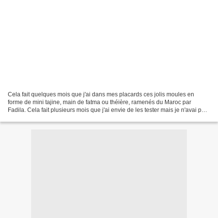
Cela fait quelques mois que j'ai dans mes placards ces jolis moules en
forme de mini tajine, main de fatma ou théière, ramenés du Maroc par
Fadila. Cela fait plusieurs mois que j'ai envie de les tester mais je n'avai pas
le temps, l'idée, etc. Et puis...