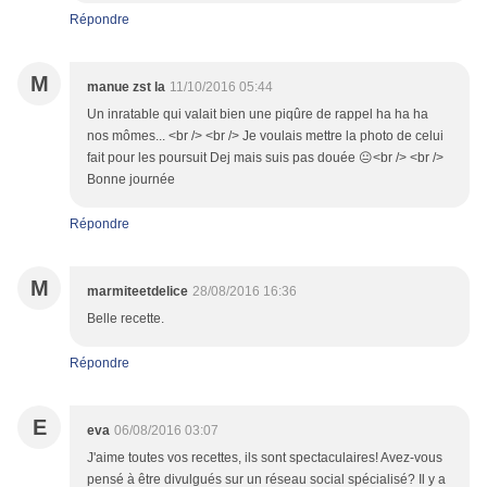
Répondre
M
manue zst la
11/10/2016 05:44
Un inratable qui valait bien une piqûre de rappel ha ha ha
nos mômes... <br /> <br /> Je voulais mettre la photo de celui
fait pour les poursuit Dej mais suis pas douée 😐<br /> <br />
Bonne journée
Répondre
M
marmiteetdelice
28/08/2016 16:36
Belle recette.
Répondre
E
eva
06/08/2016 03:07
J'aime toutes vos recettes, ils sont spectaculaires! Avez-vous
pensé à être divulgués sur un réseau social spécialisé? Il y a