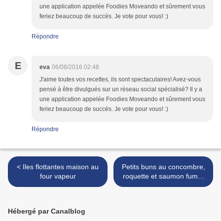
une application appelée Foodies Moveando et sûrement vous
feriez beaucoup de succès. Je vote pour vous! :)
Répondre
E
eva
06/08/2016 02:48
J'aime toutes vos recettes, ils sont spectaculaires! Avez-vous
pensé à être divulgués sur un réseau social spécialisé? Il y a
une application appelée Foodies Moveando et sûrement vous
feriez beaucoup de succès. Je vote pour vous! :)
Répondre
< Iles flottantes maison au
Petits buns au concombre,
four vapeur
roquette et saumon fumé,
sauce citronnée >
Hébergé par Canalblog