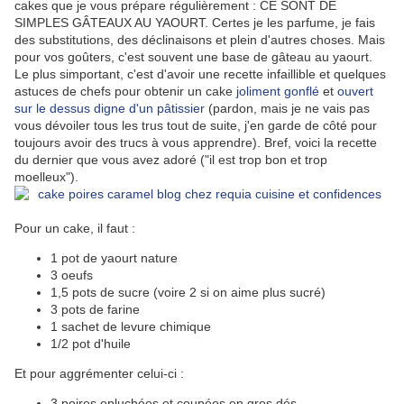
cakes que je vous prépare régulièrement : CE SONT DE
SIMPLES GÂTEAUX AU YAOURT. Certes je les parfume, je fais
des substitutions, des déclinaisons et plein d'autres choses. Mais
pour vos goûters, c'est souvent une base de gâteau au yaourt.
Le plus simportant, c'est d'avoir une recette infaillible et quelques
astuces de chefs pour obtenir un cake
joliment gonflé
et
ouvert
sur le dessus
digne d'un pâtissier
(pardon, mais je ne vais pas
vous dévoiler tous les trus tout de suite, j'en garde de côté pour
toujours avoir des trucs à vous apprendre). Bref, voici la recette
du dernier que vous avez adoré ("il est trop bon et trop
moelleux").
Pour un cake, il faut :
1 pot de yaourt nature
3 oeufs
1,5 pots de sucre (voire 2 si on aime plus sucré)
3 pots de farine
1 sachet de levure chimique
1/2 pot d'huile
Et pour aggrémenter celui-ci :
3 poires epluchées et coupées en gros dés