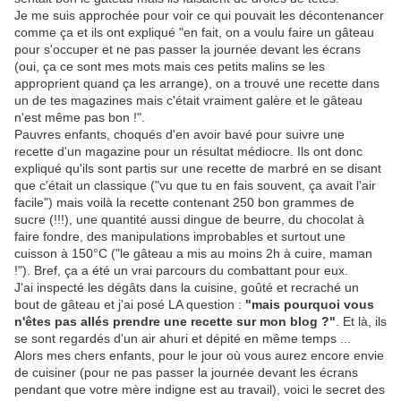
Je me suis approchée pour voir ce qui pouvait les décontenancer
comme ça et ils ont expliqué "en fait, on a voulu faire un gâteau
pour s'occuper et ne pas passer la journée devant les écrans
(oui, ça ce sont mes mots mais ces petits malins se les
approprient quand ça les arrange), on a trouvé une recette dans
un de tes magazines mais c'était vraiment galère et le gâteau
n'est même pas bon !".
Pauvres enfants, choqués d'en avoir bavé pour suivre une
recette d'un magazine pour un résultat médiocre. Ils ont donc
expliqué qu'ils sont partis sur une recette de marbré en se disant
que c'était un classique ("vu que tu en fais souvent, ça avait l'air
facile") mais voilà la recette contenant 250 bon grammes de
sucre (!!!), une quantité aussi dingue de beurre, du chocolat à
faire fondre, des manipulations improbables et surtout une
cuisson à 150°C ("le gâteau a mis au moins 2h à cuire, maman
!"). Bref, ça a été un vrai parcours du combattant pour eux.
J'ai inspecté les dégâts dans la cuisine, goûté et recraché un
bout de gâteau et j'ai posé LA question :
"mais pourquoi vous
n'êtes pas allés prendre une recette sur mon blog ?"
. Et là, ils
se sont regardés d'un air ahuri et dépité en même temps ...
Alors mes chers enfants, pour le jour où vous aurez encore envie
de cuisiner (pour ne pas passer la journée devant les écrans
pendant que votre mère indigne est au travail), voici le secret des