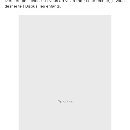
Dernière petit chose : si vous arrivez à rater cette recette, je vous
déshérite ! Bisous, les enfants.
Publicité