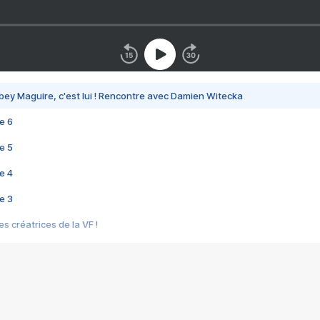
bey Maguire, c'est lui ! Rencontre avec Damien Witecka
e 6
e 5
e 4
e 3
s créatrices de la VF !
e 2
e 1
e Mektoub My Love arrive enfin ! Rencontre avec Shaïn Boumedine et Sal