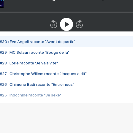
#30 : Eve Angeli raconte "Avant de partir"
#29 : MC Solaar raconte "Bouge de là"
28 : Lorie raconte "Je vais vite"
#27 : Christophe Willem raconte "Jacques a dit"
#26 : Chimène Badi raconte "Entre nous"
#25 : Indochine raconte "3e sexe"
#24 : Zaho raconte "C'est chelou"
#23 : Patrick Bruel raconte "Au café des délices"
#22 : Kyo raconte "Le chemin"