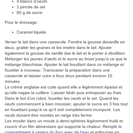
4 blancs d'oeufs
1 pincée de sel
60 g de sucre
Pour le dressage :
Caramel liquide
Verser le lait dans une casserole. Fendre la gousse devanille en
deux, gratter les graines et les mettre dans le lait. Ajouter
également la gousse de vanille das le lait et le porter à ébullition.
Mélanger les jaunes d’œufs et le sucre au fouet jusqu'à ce que le
mélange blanchisse. Ajouter le lait bouillant dans ce mélange et
fouetter à nouveau. Transvaser la préparation dans une
casserole et laisser cuire à feux doux pendant environ 10
minutes.
La crème anglaise est cuite quand elle a légèrement épaissi et
qu'elle nappe la cuillère. Laisser tiédir puis entreposer au frais.
Dans le bol d'un robot, fouetter les oeufs et le sel. Quand les
oeufs commencent à bien mousser, ajouter le sucre en 3 fois tout
en fouettant jusqu'à ce qu'il soit complètement incorporé. Les
oeufs doivent être montés en neige très ferme.
Les mouler dans un moule à demi-sphères légèrement huilé et
couvrir d'un film alimentaire qui supporte la chaleur. Remplir
le
compartiment à vapeur du four avec de l'eau
et enfourner en