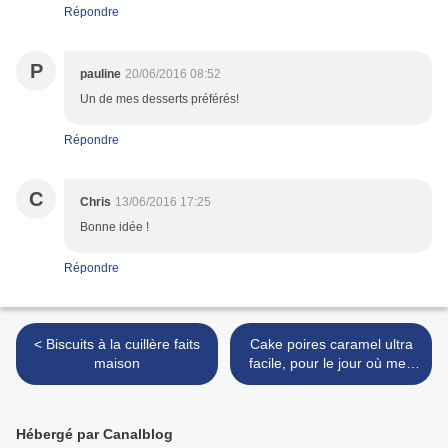
Répondre
P
pauline
20/06/2016 08:52
Un de mes desserts préférés!
Répondre
C
Chris
13/06/2016 17:25
Bonne idée !
Répondre
< Biscuits à la cuillère faits
Cake poires caramel ultra
maison
facile, pour le jour où mes
enfants auront encore envie
de cuisiner ... >
Hébergé par Canalblog