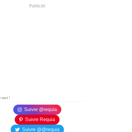
Publicité
 moi !
Suivre @requia
Suivre Requia
Suivre @@requia