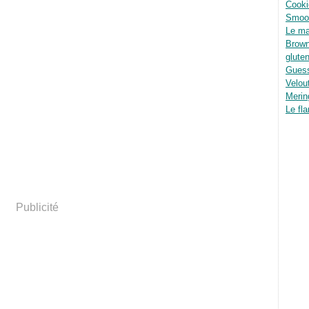
Cooki
Smoot
Le ma
Brown
glute
Guess
Velou
Merin
Le fla
Publicité