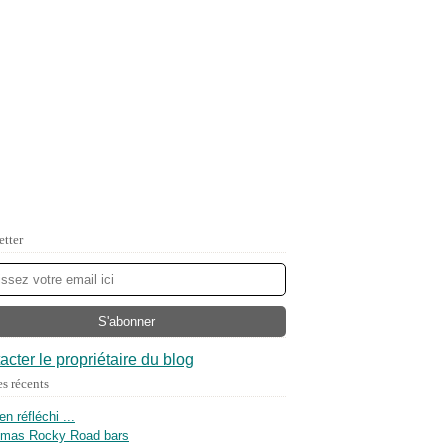
etter
acter le propriétaire du blog
es récents
ien réfléchi ...
tmas Rocky Road bars