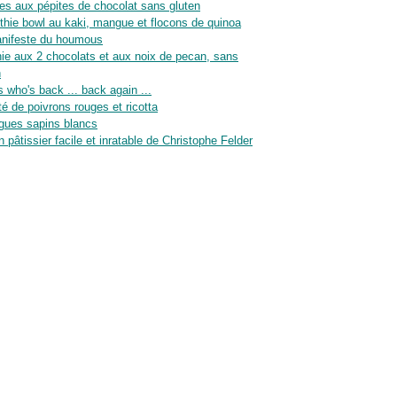
es aux pépites de chocolat sans gluten
hie bowl au kaki, mangue et flocons de quinoa
nifeste du houmous
ie aux 2 chocolats et aux noix de pecan, sans
n
 who's back ... back again ...
té de poivrons rouges et ricotta
gues sapins blancs
n pâtissier facile et inratable de Christophe Felder