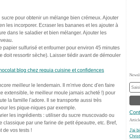
le sucre pour obtenir un mélange bien crémeux. Ajouter
n les incorporer. Ecraser les bananes et les ajouter à
vure dans le saladier et bien mélanger. Ajouter les
uveau.
papier sulfurisé et enfourner pour environ 45 minutes
 doit ressortir sèche). Laisser tiédir avant de démouler
Newsl
core meilleur le lendemain. Il m'rrive donc d'en faire
 extensible, le meilleur moule jamais acheté !) pour
te la famille l'adore. Il se transporte aussi très
 pour les pique-niques par exemple.
Cont
rier les ingrédients : utiliser du sucre muscovado ou
Articl
 classique par une farine de petit épeautre, etc. Bref,
t de vos tests !
J'ai b
Chris