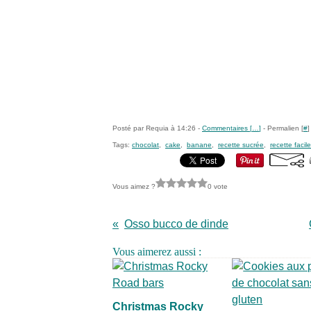
Posté par Requia à 14:26 -
Commentaires [
…
]
- Permalien [
#
]
Tags:
chocolat
,
cake
,
banane
,
recette sucrée
,
recette facile
Vous aimez ?
0 vote
Osso bucco de dinde
Vous aimerez aussi :
Christmas Rocky