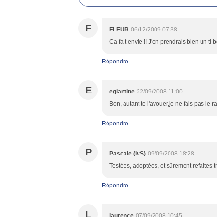
F
FLEUR
06/12/2009 07:38
Ca fait envie !! J'en prendrais bien un ti b
Répondre
E
eglantine
22/09/2008 11:00
Bon, autant te l'avouer,je ne fais pas le
Répondre
P
Pascale (ivS)
09/09/2008 18:28
Testées, adoptées, et sûrement refaites tr
Répondre
L
laurence
07/09/2008 10:45