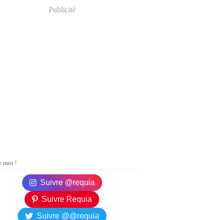
Publicité
 moi !
Suivre @requia
Suivre Requia
Suivre @@requia