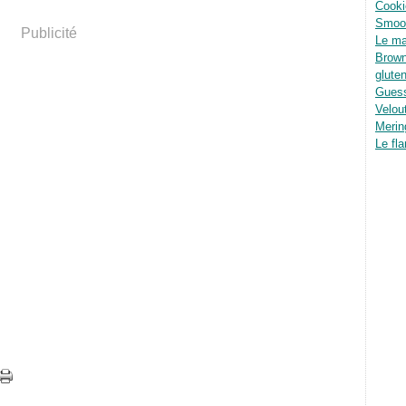
Cooki
Smoot
Publicité
Le ma
Brown
glute
Guess
Velou
Merin
Le fla