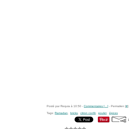
Posté par Requia à 10:50 -
Commentaires [
…
]
- Permalien [
#
]
Tags:
Ramadan
,
bricks
,
citron confit
,
poulet
,
épices