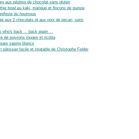
es aux pépites de chocolat sans gluten
hie bowl au kaki, mangue et flocons de quinoa
nifeste du houmous
ie aux 2 chocolats et aux noix de pecan, sans
n
 who's back ... back again ...
té de poivrons rouges et ricotta
gues sapins blancs
n pâtissier facile et inratable de Christophe Felder