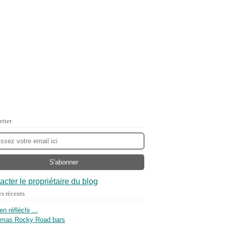
etter
acter le propriétaire du blog
es récents
ien réfléchi ...
tmas Rocky Road bars