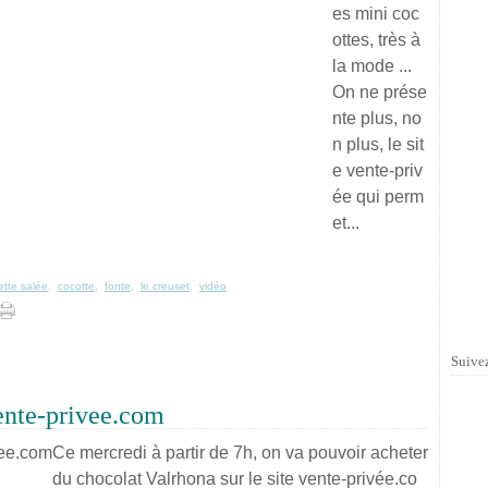
es mini coc
ottes, très à
la mode ...
On ne prése
nte plus, no
n plus, le sit
e vente-priv
ée qui perm
et...
ette salée
,
cocotte
,
fonte
,
le creuset
,
vidéo
Suivez
ente-privee.com
Ce mercredi à partir de 7h, on va pouvoir acheter
du chocolat Valrhona sur le site vente-privée.co