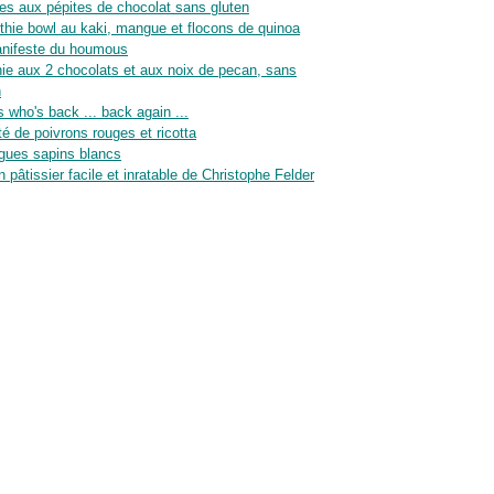
es aux pépites de chocolat sans gluten
hie bowl au kaki, mangue et flocons de quinoa
nifeste du houmous
ie aux 2 chocolats et aux noix de pecan, sans
n
 who's back ... back again ...
té de poivrons rouges et ricotta
gues sapins blancs
n pâtissier facile et inratable de Christophe Felder