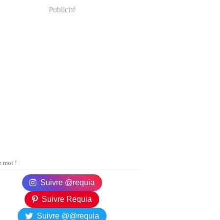
Publicité
 moi !
Suivre @requia
Suivre Requia
Suivre @@requia