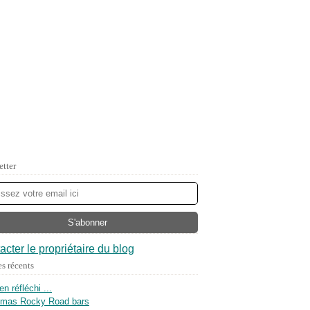
etter
acter le propriétaire du blog
es récents
ien réfléchi ...
tmas Rocky Road bars