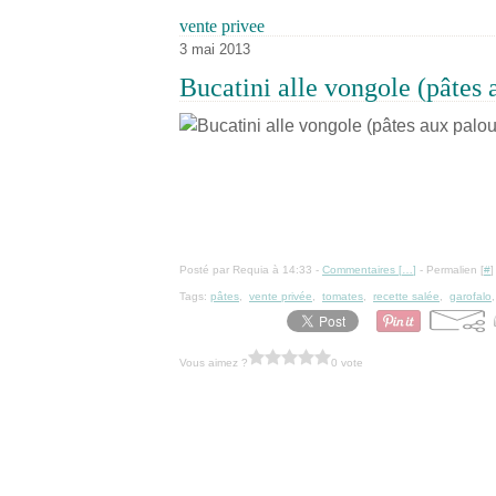
vente privee
3 mai 2013
Bucatini alle vongole (pâtes 
Posté par Requia à 14:33 -
Commentaires [
…
]
- Permalien [
#
]
Tags:
pâtes
,
vente privée
,
tomates
,
recette salée
,
garofalo
Vous aimez ?
0 vote