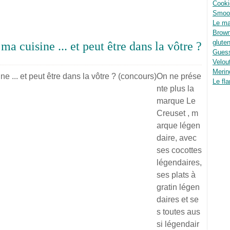
Cooki
Smoot
Le ma
Brown
glute
a cuisine ... et peut être dans la vôtre ?
Guess
Velou
Merin
On ne prése
Le fla
nte plus la
marque Le
Creuset , m
arque légen
daire, avec
ses cocottes
légendaires,
ses plats à
gratin légen
daires et se
s toutes aus
si légendair