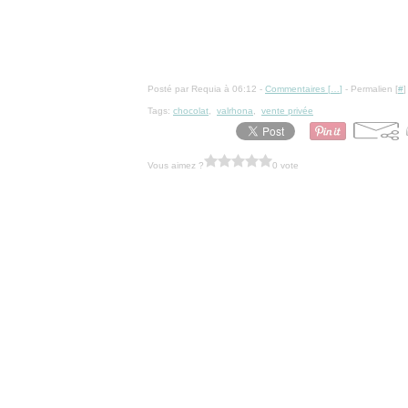
Posté par Requia à 06:12 -
Commentaires [
…
]
- Permalien [
#
]
Tags:
chocolat
,
valrhona
,
vente privée
Vous aimez ?
0 vote