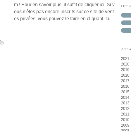
m ! Pour en savoir plus, il suffit de cliquer ici. Si v
Derni
ous n'êtes pas encore inscrits sur ce site de vent
es privées, vous pouvez le faire en cliquant ici...
Archi
2021
2020
M
2019
D
2018
N
Ja
2017
D
2016
Oc
Ju
2015
Ju
Ja
D
2014
Ja
N
D
2013
Se
N
D
2012
Ju
Oc
N
D
2011
Ma
Se
Oc
N
D
2010
Av
Ao
Se
Oc
N
D
2009
Fé
Ju
Ao
Se
Oc
N
D
2008
Ja
Ju
Ju
Ao
Se
Oc
N
D