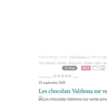
Posté par Requia à 11:31 -
Commentaires [
…
]
- Permalien [
#
]
Tags:
ustensile
,
recettes
,
vente privée
,
foodista
,
tajine
,
rec
Vous aimez ?
0 vote
23 septembre 2008
Les chocolats Valrhona sur v