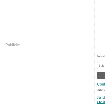
Publicité
Newsl
Cont
Articl
J'ai b
Chris