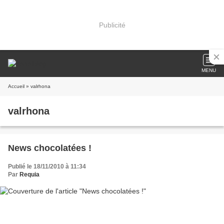
Publicité
MENU
Accueil
» valrhona
valrhona
News chocolatées !
Publié le 18/11/2010 à 11:34
Par
Requia