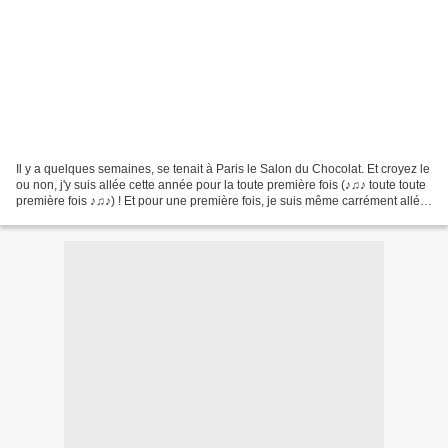
Il y a quelques semaines, se tenait à Paris le Salon du Chocolat. Et croyez le
ou non, j'y suis allée cette année pour la toute première fois (♪♫♪ toute toute
première fois ♪♫♪) ! Et pour une première fois, je suis même carrément allée
à la soirée d'inauguration...