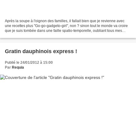
Après la soupe à l'oignon des familles, il fallait bien que je revienne avec
une recettes plus "Go-go-gadgeto-girl", non ? sinon tout le monde va croire
que je suis tombée dans une faille spatio-temporelle, oubliant tous mes
gadgets pour me dévouer à...
Gratin dauphinois express !
Publié le 24/01/2012 à 15:00
Par
Requia