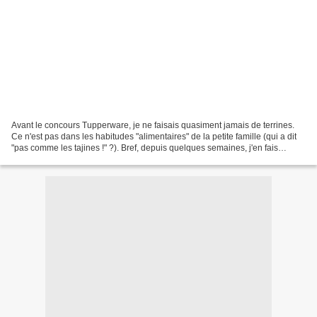
Avant le concours Tupperware, je ne faisais quasiment jamais de terrines.
Ce n'est pas dans les habitudes "alimentaires" de la petite famille (qui a dit
"pas comme les tajines !" ?). Bref, depuis quelques semaines, j'en fais
régulièrement et j'ai trouvé...