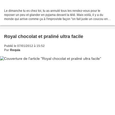
Le dimanche tu es chez toi, tu as annulé tous les rendez-vous pour te
reposer un peu et glander en pyjama devant la télé. Mais voilà, il y a du
monde qui arrive comme ça à l'improviste façon "on fait juste un coucou en
passant, on ne va pas vous déranger...
Royal chocolat et praliné ultra facile
Publié le 07/01/2012 à 15:52
Par
Requia