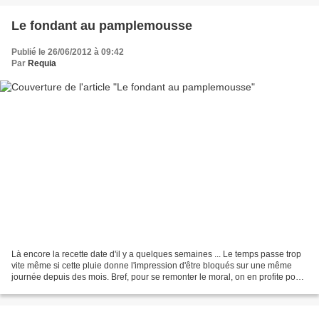
Le fondant au pamplemousse
Publié le 26/06/2012 à 09:42
Par
Requia
Là encore la recette date d'il y a quelques semaines ... Le temps passe trop
vite même si cette pluie donne l'impression d'être bloqués sur une même
journée depuis des mois. Bref, pour se remonter le moral, on en profite pour
faire de bons gâteaux tous...