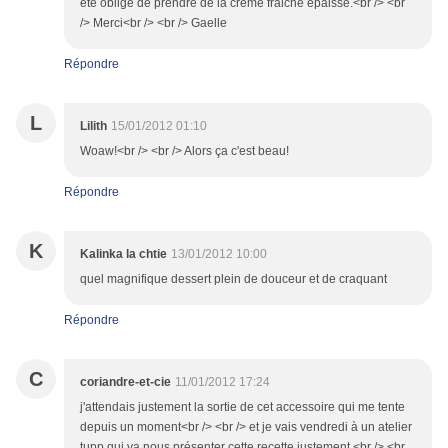
ete oblige de prendre de la creme fraiche epaisse.<br /> <br
/> Merci<br /> <br /> Gaelle
Répondre
L
Lilith
15/01/2012 01:10
Woaw!<br /> <br /> Alors ça c'est beau!
Répondre
K
Kalinka la chtie
13/01/2012 10:00
quel magnifique dessert plein de douceur et de craquant
Répondre
C
coriandre-et-cie
11/01/2012 17:24
j'attendais justement la sortie de cet accessoire qui me tente
depuis un moment<br /> <br /> et je vais vendredi à un atelier
tupp qui va nous présenter cette recette justement <br /> <br