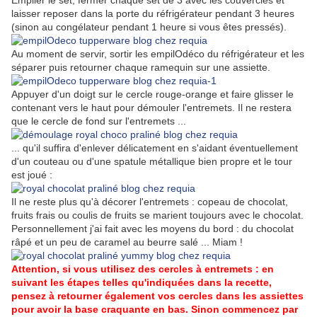
Empiler le set, fermer chaque set de 3 avec les couvercles et
laisser reposer dans la porte du réfrigérateur pendant 3 heures
(sinon au congélateur pendant 1 heure si vous êtes pressés).
Au moment de servir, sortir les empilOdéco du réfrigérateur et les
séparer puis retourner chaque ramequin sur une assiette.
Appuyer d'un doigt sur le cercle rouge-orange et faire glisser le
contenant vers le haut pour démouler l'entremets. Il ne restera
que le cercle de fond sur l'entremets ...
... qu'il suffira d'enlever délicatement en s'aidant éventuellement
d'un couteau ou d'une spatule métallique bien propre et le tour
est joué :
Il ne reste plus qu'à décorer l'entremets : copeau de chocolat,
fruits frais ou coulis de fruits se marient toujours avec le chocolat.
Personnellement j'ai fait avec les moyens du bord : du chocolat
râpé et un peu de caramel au beurre salé ... Miam !
Attention, si vous utilisez des cercles à entremets : en
suivant les étapes telles qu'indiquées dans la recette,
pensez à retourner également vos cercles dans les assiettes
pour avoir la base craquante en bas. Sinon commencez par