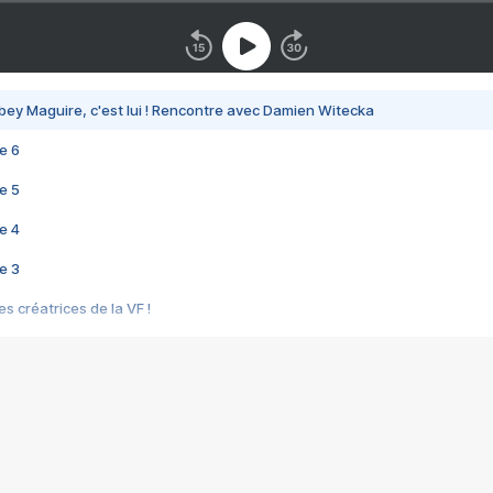
bey Maguire, c'est lui ! Rencontre avec Damien Witecka
e 6
e 5
e 4
e 3
s créatrices de la VF !
e 2
e 1
e Mektoub My Love arrive enfin ! Rencontre avec Shaïn Boumedine et Sal
i : après Toni en famille