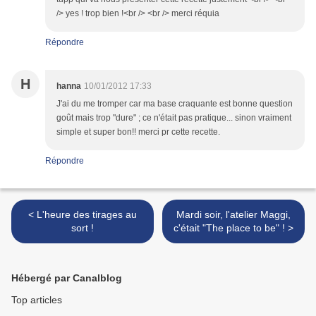
/> yes ! trop bien !<br /> <br /> merci réquia
Répondre
H
hanna
10/01/2012 17:33
J'ai du me tromper car ma base craquante est bonne question
goût mais trop "dure" ; ce n'était pas pratique... sinon vraiment
simple et super bon!! merci pr cette recette.
Répondre
< L'heure des tirages au
Mardi soir, l'atelier Maggi,
sort !
c'était "The place to be" ! >
Hébergé par Canalblog
Top articles