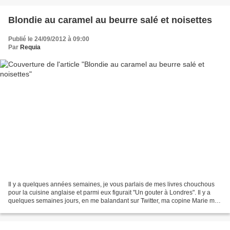
Blondie au caramel au beurre salé et noisettes
Publié le 24/09/2012 à 09:00
Par
Requia
Il y a quelques années semaines, je vous parlais de mes livres chouchous
pour la cuisine anglaise et parmi eux figurait "Un gouter à Londres". Il y a
quelques semaines jours, en me balandant sur Twitter, ma copine Marie me
rappelle son concours "The Best...