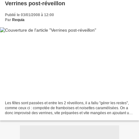
Verrines post-réveillon
Publié le 03/01/2008 à 12:00
Par
Requia
Les fêtes sont passées et entre les 2 réveillons, il a fallu "gérer les restes",
comme ceux ci : compotée de framboises et noisettes caramélisées. On a
donc improvisé des verrines, vite préparées et vite mangées en ajoutant un
seul ingrédient : du fromage...