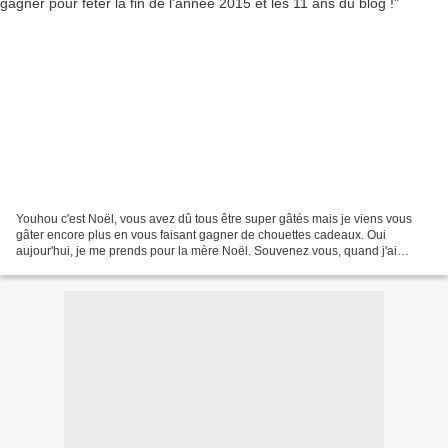
Youhou c'est Noël, vous avez dû tous être super gâtés mais je viens vous
gâter encore plus en vous faisant gagner de chouettes cadeaux. Oui
aujour'hui, je me prends pour la mère Noël. Souvenez vous, quand j'ai
publié la billet sur mon roulé girafe, vous...