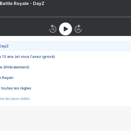
 Battle Royale - DayZ
 DayZ
 a 13 ans (et vous l'avez ignoré)
e (littéralement)
im Rayan
 toutes les règles
s les jeux vidéo
us choquant de Rockstar ? - Le scandale BULLY
e plus moche de Steam
du RÊVE tourne au CAUCHEMAR