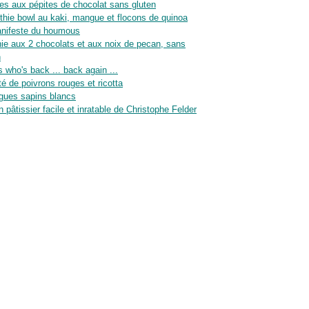
es aux pépites de chocolat sans gluten
hie bowl au kaki, mangue et flocons de quinoa
nifeste du houmous
ie aux 2 chocolats et aux noix de pecan, sans
n
 who's back ... back again ...
té de poivrons rouges et ricotta
gues sapins blancs
n pâtissier facile et inratable de Christophe Felder