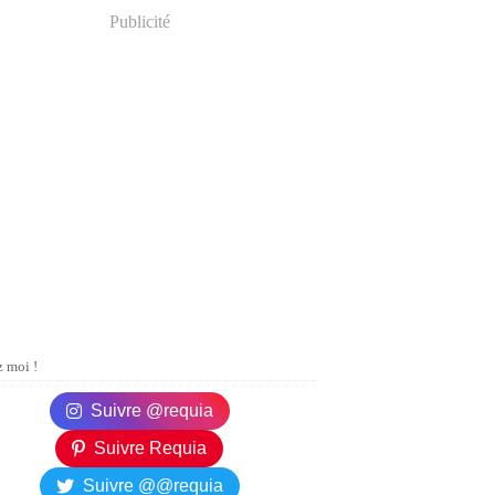
Publicité
 moi !
Suivre @requia
Suivre Requia
Suivre @@requia