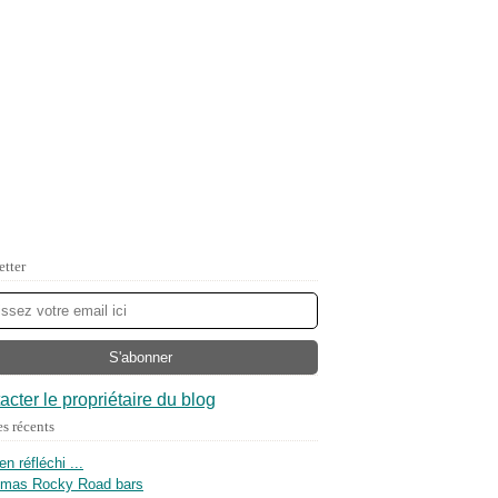
etter
acter le propriétaire du blog
es récents
ien réfléchi ...
tmas Rocky Road bars