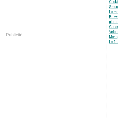
Cooki
Smoot
Le ma
Brown
glute
Guess
Velou
Publicité
Merin
Le fla