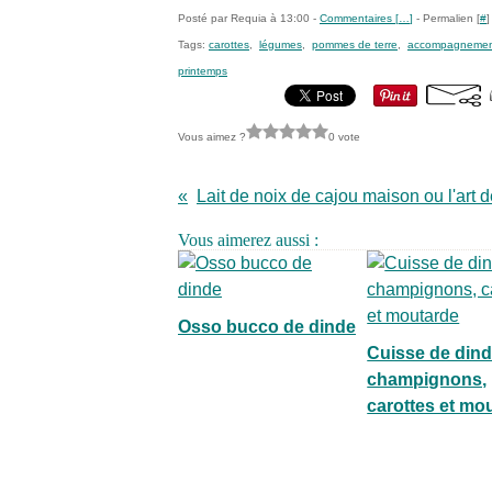
Posté par Requia à 13:00 -
Commentaires [
…
]
- Permalien [
#
]
Tags:
carottes
,
légumes
,
pommes de terre
,
accompagneme
printemps
Vous aimez ?
0 vote
Vous aimerez aussi :
Osso bucco de dinde
Cuisse de din
champignons,
carottes et mo