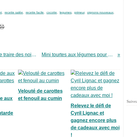
nt
,
recette salée
,
recette facile
,
cocotte
,
legumes
,
primeur
,
oignons nouveaux
,
Lait de noix de cajou maison ou l'art de traire des noix (pour un green smoothie)
Mini tourtes aux légumes pour cuisiner des restes
Velouté de carottes
de aux
et fenouil au cumin
Suivez
Relevez le défi de
utarde
Cyril Lignac et
gagnez encore plus
de cadeaux avec moi
!