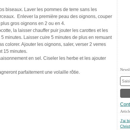
ros biseaux. Laver les pommes de terre sans les
orceaux. Enlever la première peau des oignons, couper
s plus gros oignons en 2 ou en 4.
cotte, la laisser chauffer puir jouter les carottes et les
 5 minutes. Laisser cuire 5 minutes de plus en remuant
 colorer. Ajouter les oignons, saler, verser 2 verres
ant 15 minutes.
assaisonnement en sel. Ciseler les herbe et les ajouter
Newsl
neront parfaitement une volaille rôtie.
Cont
Articl
J'ai b
Chris