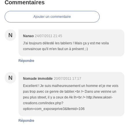
Commentaires
Ajouter un commentaire
N
Nanao
24/07/2011 21:45
J'ai toujours détesté les tabliers ! Mais ça y est me voila
convaincue qu'il m'en faut un à présent ;-)
Répondre
N
Nomade immobile
20/07/2011 17:17
Excellent ! Je suis malheureusement un homme et je me vois
pas trop avec ce genre de tablier.<br /> Dans une veinne un
peu plus street, il y a ceux de Ak lh<br /> http://www.aksel-
creations.com/index.php?
option=com_exposeprive3&Itemid=106
Répondre