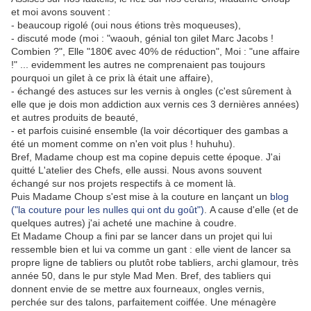
et moi avons souvent :
- beaucoup rigolé (oui nous étions très moqueuses),
- discuté mode (moi : "waouh, génial ton gilet Marc Jacobs !
Combien ?", Elle "180€ avec 40% de réduction", Moi : "une affaire
!" ... evidemment les autres ne comprenaient pas toujours
pourquoi un gilet à ce prix là était une affaire),
- échangé des astuces sur les vernis à ongles (c'est sûrement à
elle que je dois mon addiction aux vernis ces 3 dernières années)
et autres produits de beauté,
- et parfois cuisiné ensemble (la voir décortiquer des gambas a
été un moment comme on n'en voit plus ! huhuhu).
Bref, Madame choup est ma copine depuis cette époque. J'ai
quitté L'atelier des Chefs, elle aussi. Nous avons souvent
échangé sur nos projets respectifs à ce moment là.
Puis Madame Choup s'est mise à la couture en lançant un
blog
("la couture pour les nulles qui ont du goût")
. A cause d'elle (et de
quelques autres) j'ai acheté une machine à coudre.
Et Madame Choup a fini par se lancer dans un projet qui lui
ressemble bien et lui va comme un gant : elle vient de lancer sa
propre ligne de tabliers ou plutôt robe tabliers, archi glamour, très
année 50, dans le pur style Mad Men. Bref, des tabliers qui
donnent envie de se mettre aux fourneaux, ongles vernis,
perchée sur des talons, parfaitement coiffée. Une ménagère