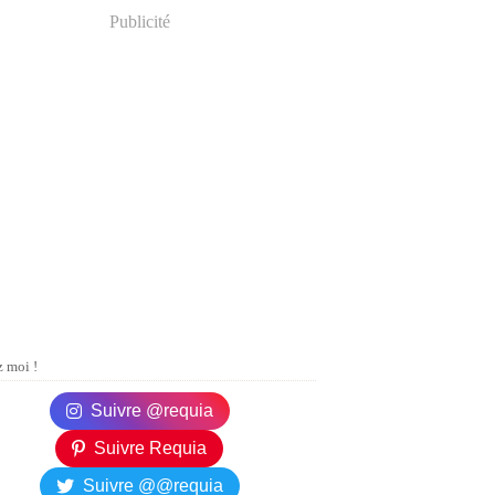
Publicité
 moi !
Suivre @requia
Suivre Requia
Suivre @@requia