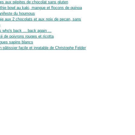
es aux pépites de chocolat sans gluten
hie bowl au kaki, mangue et flocons de quinoa
nifeste du houmous
ie aux 2 chocolats et aux noix de pecan, sans
n
 who's back ... back again ...
té de poivrons rouges et ricotta
gues sapins blancs
n pâtissier facile et inratable de Christophe Felder