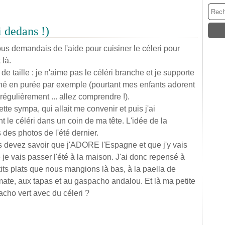
 dedans !)
us demandais de l'aide pour cuisiner le céleri pour
 là.
e taille : je n'aime pas le céléri branche et je supporte
isiné en purée par exemple (pourtant mes enfants adorent
régulièrement ... allez comprendre !).
te sympa, qui allait me convenir et puis j'ai
t le céléri dans un coin de ma tête. L'idée de la
 des photos de l'été dernier.
us devez savoir que j'ADORE l'Espagne et que j'y vais
e je vais passer l'été à la maison. J'ai donc repensé à
s plats que nous mangions là bas, à la paella de
mate, aux tapas et au gaspacho andalou. Et là ma petite
pacho vert avec du céleri ?