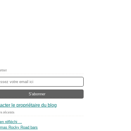
etter
acter le propriétaire du blog
es récents
ien réfléchi ...
tmas Rocky Road bars