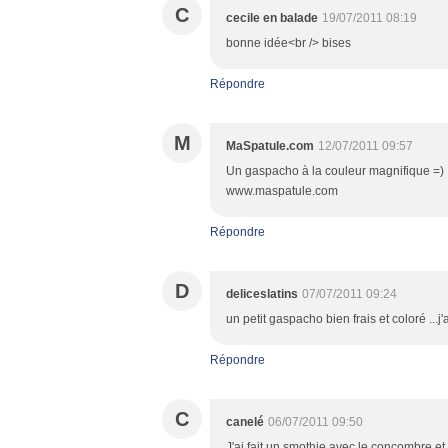
C
cecile en balade
19/07/2011 08:19
bonne idée<br /> bises
Répondre
M
MaSpatule.com
12/07/2011 09:57
Un gaspacho à la couleur magnifique =) Il 
www.maspatule.com
Répondre
D
deliceslatins
07/07/2011 09:24
un petit gaspacho bien frais et coloré ...j'
Répondre
C
canelé
06/07/2011 09:50
J'ai fait un smothie avec le concombre et