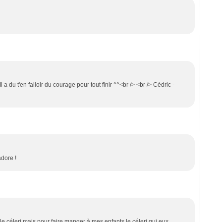
a du t'en falloir du courage pour tout finir ^^<br /> <br /> Cédric -
adore !
 le céleri mais pour faire manger à mes enfants le céleri qui eux