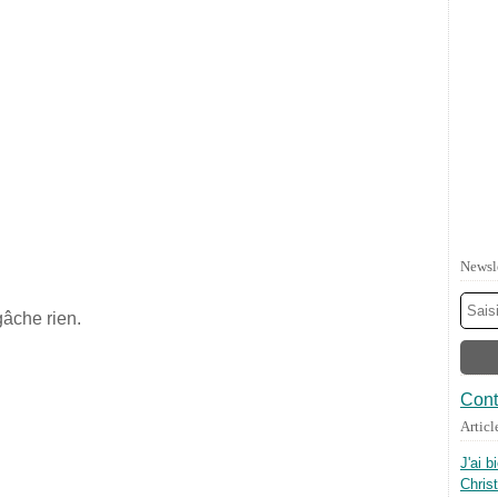
Newsl
gâche rien.
Cont
Articl
J'ai b
Chris