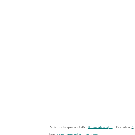
Posté par Requia à 21:45 -
Commentaires [
…
]
- Permalien [
#
]
Tags:
céleri
,
gaspacho
,
thierry marx