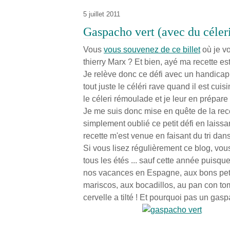
5 juillet 2011
Gaspacho vert (avec du céleri
Vous
vous souvenez de ce billet
où je vo
thierry Marx ? Et bien, ayé ma recette est
Je relève donc ce défi avec un handicap d
tout juste le céléri rave quand il est cu
le céleri rémoulade et je leur en prépare 
Je me suis donc mise en quête de la recet
simplement oublié ce petit défi en laissan
recette m'est venue en faisant du tri dans
Si vous lisez régulièrement ce blog, vo
tous les étés ... sauf cette année puisqu
nos vacances en Espagne, aux bons petit
mariscos, aux bocadillos, au pan con to
cervelle a tilté ! Et pourquoi pas un gas