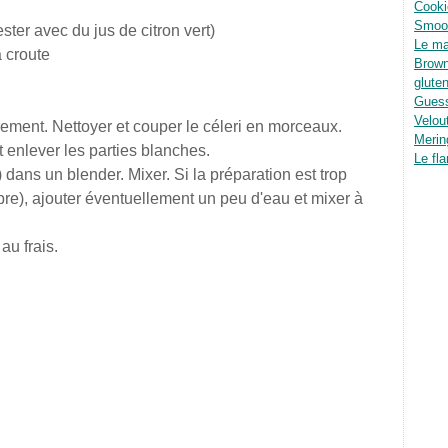
Cooki
Smoot
ester avec du jus de citron vert)
Le ma
 croute
Brown
glute
Guess
Velou
ement. Nettoyer et couper le céleri en morceaux.
Merin
t enlever les parties blanches.
Le fla
 dans un blender. Mixer. Si la préparation est trop
e), ajouter éventuellement un peu d'eau et mixer à
au frais.