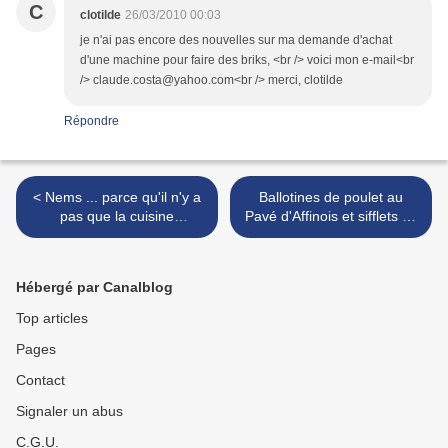
C
clotilde
26/03/2010 00:03
je n'ai pas encore des nouvelles sur ma demande d'achat
d'une machine pour faire des briks, <br /> voici mon e-mail<br
/> claude.costa@yahoo.com<br /> merci, clotilde
Répondre
< Nems ... parce qu'il n'y a
Ballotines de poulet au
pas que la cuisine
Pavé d'Affinois et sifflets de
marocaine dans la vie
carottes >
Hébergé par Canalblog
Top articles
Pages
Contact
Signaler un abus
C.G.U.