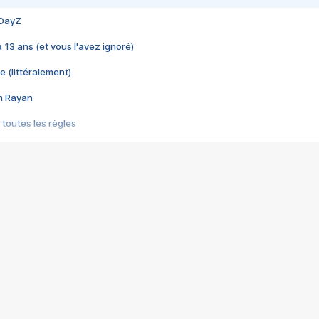
 DayZ
 a 13 ans (et vous l'avez ignoré)
e (littéralement)
im Rayan
 toutes les règles
s les jeux vidéo
us choquant de Rockstar ? - Le scandale BULLY
e plus moche de Steam
du RÊVE tourne au CAUCHEMAR
pendant 8 heures
it… à tort
umiliés par un jeu vidéo