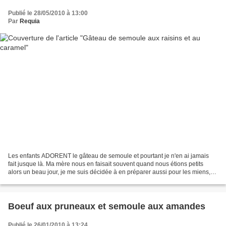
Publié le 28/05/2010 à 13:00
Par
Requia
Les enfants ADORENT le gâteau de semoule et pourtant je n'en ai jamais
fait jusque là. Ma mère nous en faisait souvent quand nous étions petits
alors un beau jour, je me suis décidée à en préparer aussi pour les miens,
surtout après avoir vu la recette...
Boeuf aux pruneaux et semoule aux amandes
Publié le 26/01/2010 à 13:24