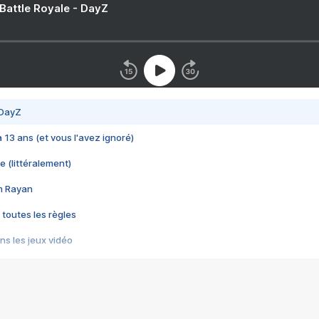
 Battle Royale - DayZ
 DayZ
 a 13 ans (et vous l'avez ignoré)
e (littéralement)
im Rayan
 toutes les règles
s les jeux vidéo
us choquant de Rockstar ? - Le scandale BULLY
e plus moche de Steam
du RÊVE tourne au CAUCHEMAR