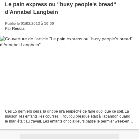
Le pain express ou "busy people's bread"
d'Annabel Langbein
Publié le 01/02/2013 à 10:00
Par
Requia
Ces 15 derniers jours, la grippe m'a empêché de faire quoi que ce soit. La
maison, les enfants, les courses ... tout ou presque était à l'abandon quand
le mari était au travail. Les enfants ont d'ailleurs passé le permier week-end
où j'étais allitée à...