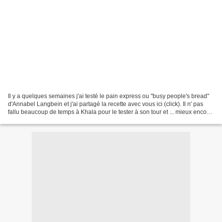
Il y a quelques semaines j'ai testé le pain express ou "busy people's bread"
d'Annabel Langbein et j'ai partagé la recette avec vous ici (click). Il n' pas
fallu beaucoup de temps à Khala pour le tester à son tour et ... mieux encore
... adapter la méthode...