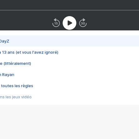
 DayZ
 a 13 ans (et vous l'avez ignoré)
e (littéralement)
im Rayan
 toutes les règles
s les jeux vidéo
us choquant de Rockstar ? - Le scandale BULLY
e plus moche de Steam
du RÊVE tourne au CAUCHEMAR