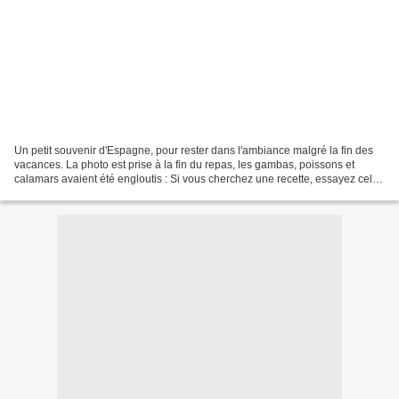
Un petit souvenir d'Espagne, pour rester dans l'ambiance malgré la fin des
vacances. La photo est prise à la fin du repas, les gambas, poissons et
calamars avaient été engloutis : Si vous cherchez une recette, essayez celle-
ci ou celle-là. Pour ma part,...