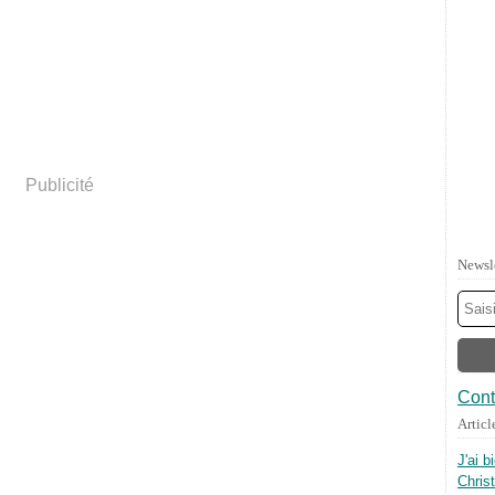
Publicité
Newsl
Cont
Articl
J'ai b
Chris