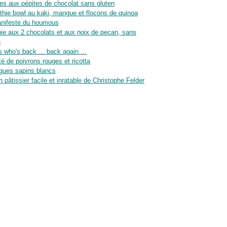
es aux pépites de chocolat sans gluten
hie bowl au kaki, mangue et flocons de quinoa
nifeste du houmous
ie aux 2 chocolats et aux noix de pecan, sans
n
 who's back ... back again ...
té de poivrons rouges et ricotta
gues sapins blancs
n pâtissier facile et inratable de Christophe Felder