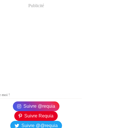
Publicité
 moi !
Suivre @requia
Suivre Requia
Suivre @@requia