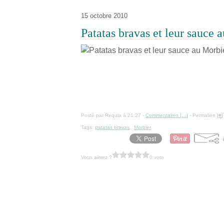
15 octobre 2010
Patatas bravas et leur sauce 
Posté par Requia à 21:27 -
Commentaires [
…
]
- Permalien [
#
]
Tags:
patatas bravas
,
Morbier
Vous aimez ?
0 vote