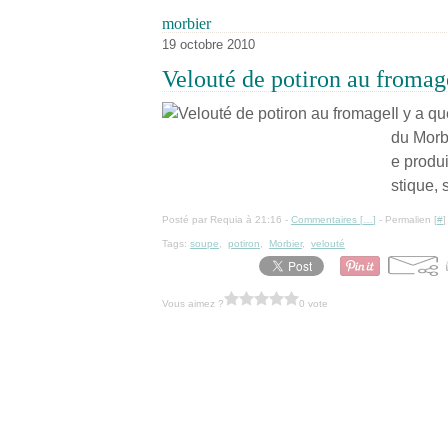
morbier
19 octobre 2010
Velouté de potiron au fromag
Il y a q
du Morbi
e produit
stique, 
Posté par Requia à 21:16 -
Commentaires [
…
]
- Permalien [
#
]
Tags:
soupe
,
potiron
,
Morbier
,
velouté
Vous aimez ?
0 vote