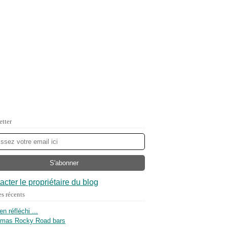
etter
acter le propriétaire du blog
es récents
ien réfléchi ...
tmas Rocky Road bars