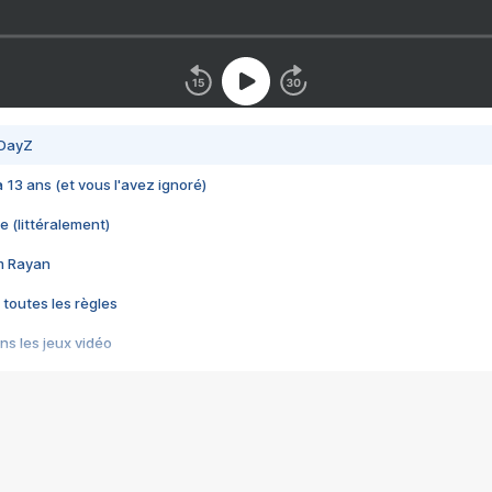
 DayZ
 a 13 ans (et vous l'avez ignoré)
e (littéralement)
im Rayan
 toutes les règles
s les jeux vidéo
us choquant de Rockstar ? - Le scandale BULLY
e plus moche de Steam
du RÊVE tourne au CAUCHEMAR