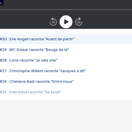
#30 : Eve Angeli raconte "Avant de partir"
#29 : MC Solaar raconte "Bouge de là"
28 : Lorie raconte "Je vais vite"
#27 : Christophe Willem raconte "Jacques a dit"
#26 : Chimène Badi raconte "Entre nous"
#25 : Indochine raconte "3e sexe"
#24 : Zaho raconte "C'est chelou"
#23 : Patrick Bruel raconte "Au café des délices"
#22 : Kyo raconte "Le chemin"