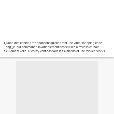
Quand des copines m'annoncent qu'elles font une virée shopping chez
Tang, je leur commande invariablement des feuilles à raviolis chinois.
Seulement voilà, elles n'y vont pas tous les 4 matins et une fois les stocks
finis, il faut attendre le prochain...