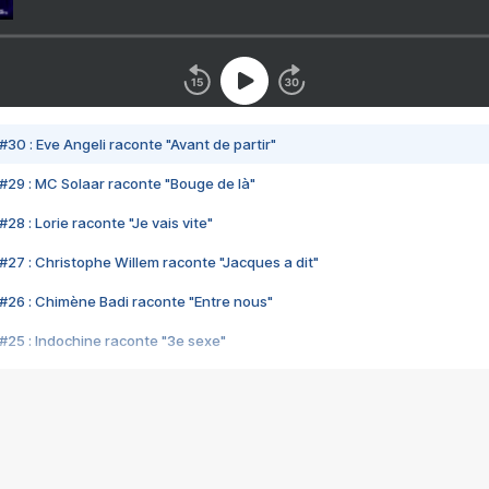
#30 : Eve Angeli raconte "Avant de partir"
#29 : MC Solaar raconte "Bouge de là"
28 : Lorie raconte "Je vais vite"
#27 : Christophe Willem raconte "Jacques a dit"
#26 : Chimène Badi raconte "Entre nous"
#25 : Indochine raconte "3e sexe"
#24 : Zaho raconte "C'est chelou"
#23 : Patrick Bruel raconte "Au café des délices"
#22 : Kyo raconte "Le chemin"