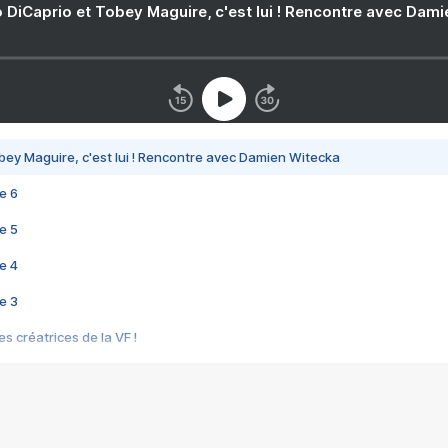
 DiCaprio et Tobey Maguire, c'est lui ! Rencontre avec Dam
bey Maguire, c'est lui ! Rencontre avec Damien Witecka
e 6
e 5
e 4
e 3
s créatrices de la VF !
e 2
e 1
e Mektoub My Love arrive enfin ! Rencontre avec Shaïn Boumedine et Sal