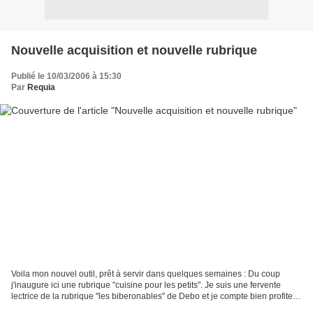
Nouvelle acquisition et nouvelle rubrique
Publié le 10/03/2006 à 15:30
Par
Requia
Voila mon nouvel outil, prêt à servir dans quelques semaines : Du coup
j'inaugure ici une rubrique "cuisine pour les petits". Je suis une fervente
lectrice de la rubrique "les biberonables" de Debo et je compte bien profiter
de l'expérience de toutes...