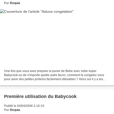
Par
Requia
Une fois que vous avez prepare la puree de Bebe avec votre super
Babycook ou de n'importe quelle autre facon, comment la congelez vous
pour avoir des petites portions facilement utilisables ? Alors oui il y a les
bacs a glacons. Mais comme il est integre...
Première utilisation du Babycook
Publié le 04/04/2006 à 10:15
Par
Requia