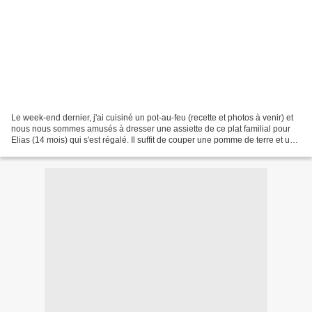
Le week-end dernier, j'ai cuisiné un pot-au-feu (recette et photos à venir) et
nous nous sommes amusés à dresser une assiette de ce plat familial pour
Elias (14 mois) qui s'est régalé. Il suffit de couper une pomme de terre et une
carotte en petits morceaux...