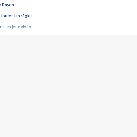
im Rayan
 toutes les règles
s les jeux vidéo
us choquant de Rockstar ? - Le scandale BULLY
e plus moche de Steam
du RÊVE tourne au CAUCHEMAR
pendant 8 heures
it… à tort
umiliés par un jeu vidéo
ire - Final Fantasy 8
ti un empire - Age of Empires
story DOFUS
tard, il crée l'un des pires jeux de tous les temps, MindsEye.