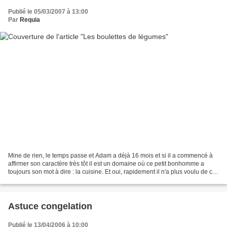
Publié le 05/03/2007 à 13:00
Par
Requia
Mine de rien, le temps passe et Adam a déjà 16 mois et si il a commencé à
affirmer son caractère très tôt il est un domaine où ce petit bonhomme a
toujours son mot à dire : la cuisine. Et oui, rapidement il n'a plus voulu de ces
purées de légumes que...
Astuce congelation
Publié le 13/04/2006 à 10:00