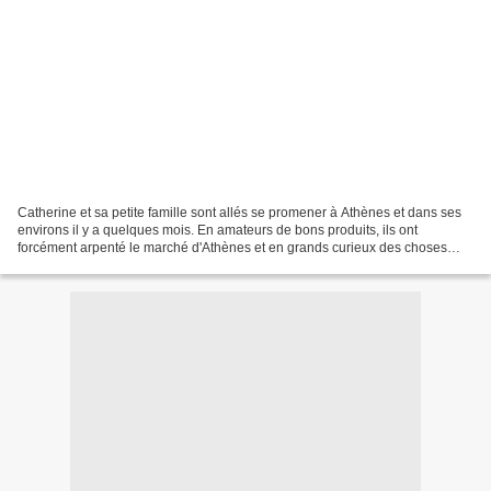
Catherine et sa petite famille sont allés se promener à Athènes et dans ses
environs il y a quelques mois. En amateurs de bons produits, ils ont
forcément arpenté le marché d'Athènes et en grands curieux des choses
inconnues qu'ils sont, ils ont fini...