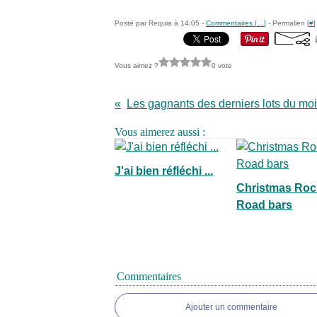
Posté par Requia à 14:05 -
Commentaires [
…
]
- Permalien [
#
]
Vous aimez ?
0 vote
Vous aimerez aussi :
J'ai bien réfléchi ...
Christmas Roc
Road bars
Commentaires
Ajouter un commentaire