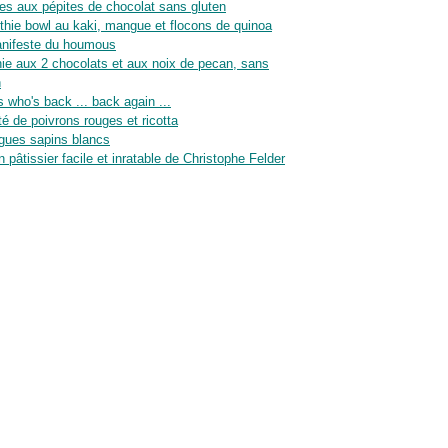
es aux pépites de chocolat sans gluten
hie bowl au kaki, mangue et flocons de quinoa
nifeste du houmous
ie aux 2 chocolats et aux noix de pecan, sans
n
 who's back ... back again ...
té de poivrons rouges et ricotta
gues sapins blancs
n pâtissier facile et inratable de Christophe Felder