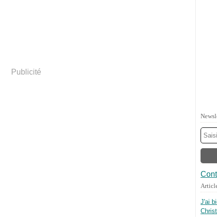
Publicité
Newsl
Cont
Articl
J'ai b
Chris