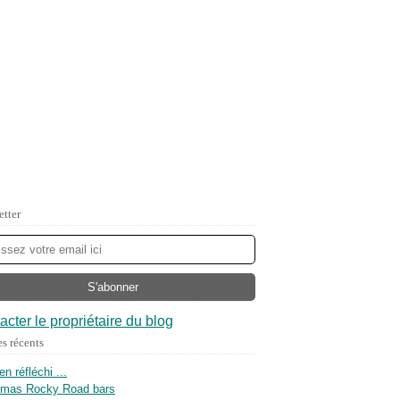
etter
acter le propriétaire du blog
es récents
ien réfléchi ...
tmas Rocky Road bars