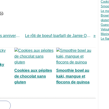
Cooki
Smoot
Le ma
Brown
glute
Guess
Velou
Merin
Les gagnants des derniers lots du mois anniversaire
Le rôti de boeuf (parfait) de Jamie Oliver
Le fla
ky
Cookies aux pépites
Smoothie bowl au
de chocolat sans
kaki, mangue et
gluten
flocons de quinoa