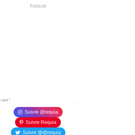
Publicité
 moi !
Suivre @requia
Suivre Requia
Suivre @@requia