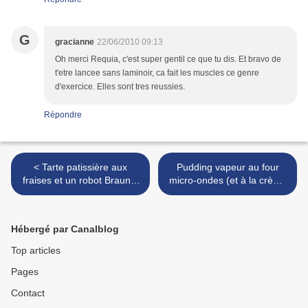
G
gracianne
22/06/2010 09:13
Oh merci Requia, c'est super gentil ce que tu dis. Et bravo de
t'etre lancee sans laminoir, ca fait les muscles ce genre
d'exercice. Elles sont tres reussies.
Répondre
< Tarte patissière aux
Pudding vapeur au four
fraises et un robot Braun à
micro-ondes (et à la crème
gagner ! *** LE GAGNANT
de Salidou !) >
Hébergé par Canalblog
Top articles
Pages
Contact