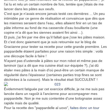
l'ai lu et relu un certain nombre de fois, tentée que j'étais de me
lancer dans les pâtes aux oeufs.
C'est que je n'avais encore jamais testé ces dernières ... Un peu
intimidée par ce genre de réalisation et convaincue que dès que
les miennes seraient dans l'eau, elles allaient finir en un tas de
pâte informe au fond de ma casserole d'eau bouillante (une
copine m'a dit que les siennes avaient fini ainsi ...).
Et puis, j'ai fini par me dire qu'il fallait que j'ose les pâtes maison.
Et c'est donc gaiement que je suis retournée sur le blog de
Gracianne pour tester sa recette pour cette grande première. Les
pappardelle étaient parfaites pour une raison très simple : voilà
une découpe facile à faire !
N'ayant pas d'ustensile à pâtes sur mon robot et même pas de
laminoir (qui a dit que ma cuisine était sur-équipée ?), j'ai dû
étaler mes pâtes à la main d'où peut-être un certain manque de
régularité dans l'épaisseur (certaines parties trop fines se sont
déchirées à la cuisson). Mais le résultat était SUCCULENT !
Évidemment fatiguée par cet exercice difficile, je ne me suis pas
lancée dans un ragoût à l'ancienne pour accompagner mes
pappardelle. Non je me suis contentée d'une bolognaise assez
rapide mais de qualité.
Pour la recette des "pappardelle al uovo",
faites donc un tour