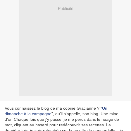
Publicité
Vous connaissez le blog de ma copine Gracianne ? "
Un
dimanche à la campagne
", qu'il s'appelle, son blog. Une mine
d'or. Chaque fois que j'y passe, je me perds dans le nuage de
mot, cliquant au hasard pour redécouvrir ses recettes. La
dernière fois, je suis retombée sur la recette de pappardelle ; je