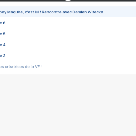
bey Maguire, c'est lui ! Rencontre avec Damien Witecka
e 6
e 5
e 4
e 3
s créatrices de la VF !
e 2
e 1
e Mektoub My Love arrive enfin ! Rencontre avec Shaïn Boumedine et Sal
i : après Toni en famille
elle réalise le bouleversant Dites lui que je l'aime
ais ! Rencontre autour de Vie privée de Rebecca Zlotowski