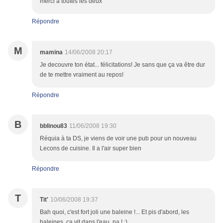
merci à toutes les deux
Répondre
M
mamina
14/06/2008 20:17
Je decouvre ton état... félicitations! Je sans que ça va être dur
de te mettre vraiment au repos!
Répondre
B
bblinou83
11/06/2008 19:30
Réquia à ta DS, je viens de voir une pub pour un nouveau
Lecons de cuisine. Il a l'air super bien
Répondre
T
Tit'
10/06/2008 19:37
Bah quoi, c'est fort joli une baleine !... Et pis d'abord, les
baleines, ça vit dans l'eau, na ! ;)