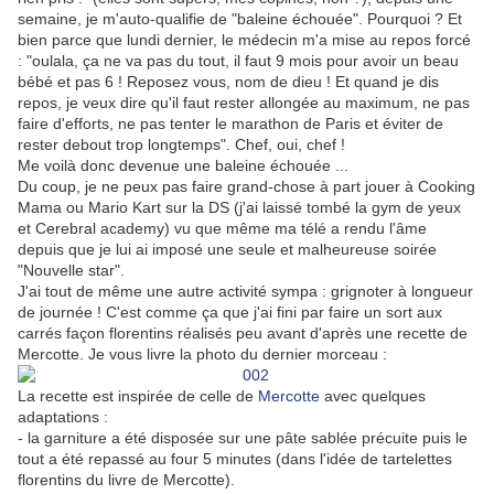
semaine, je m'auto-qualifie de "baleine échouée". Pourquoi ? Et
bien parce que lundi dernier, le médecin m'a mise au repos forcé
: "oulala, ça ne va pas du tout, il faut 9 mois pour avoir un beau
bébé et pas 6 ! Reposez vous, nom de dieu ! Et quand je dis
repos, je veux dire qu'il faut rester allongée au maximum, ne pas
faire d'efforts, ne pas tenter le marathon de Paris et éviter de
rester debout trop longtemps". Chef, oui, chef !
Me voilà donc devenue une baleine échouée ...
Du coup, je ne peux pas faire grand-chose à part jouer à Cooking
Mama ou Mario Kart sur la DS (j'ai laissé tombé la gym de yeux
et Cerebral academy) vu que même ma télé a rendu l'âme
depuis que je lui ai imposé une seule et malheureuse soirée
"Nouvelle star".
J'ai tout de même une autre activité sympa : grignoter à longueur
de journée ! C'est comme ça que j'ai fini par faire un sort aux
carrés façon florentins réalisés peu avant d'après une recette de
Mercotte. Je vous livre la photo du dernier morceau :
La recette est inspirée de celle de
Mercotte
avec quelques
adaptations :
- la garniture a été disposée sur une pâte sablée précuite puis le
tout a été repassé au four 5 minutes (dans l'idée de tartelettes
florentins du livre de Mercotte).