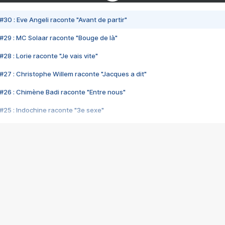
#30 : Eve Angeli raconte "Avant de partir"
#29 : MC Solaar raconte "Bouge de là"
28 : Lorie raconte "Je vais vite"
#27 : Christophe Willem raconte "Jacques a dit"
#26 : Chimène Badi raconte "Entre nous"
#25 : Indochine raconte "3e sexe"
#24 : Zaho raconte "C'est chelou"
#23 : Patrick Bruel raconte "Au café des délices"
#22 : Kyo raconte "Le chemin"
#21 : Nolwenn Leroy raconte "Cassé"
#20 : Patrick Hernandez raconte "Born to be alive"
#19 : Lorie raconte "Près de moi"