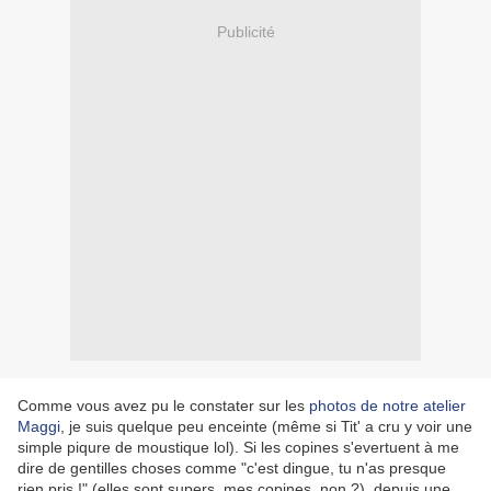
Publicité
Comme vous avez pu le constater sur les
photos de notre atelier
Maggi
, je suis quelque peu enceinte (même si Tit' a cru y voir une
simple piqure de moustique lol). Si les copines s'evertuent à me
dire de gentilles choses comme "c'est dingue, tu n'as presque
rien pris !" (elles sont supers, mes copines, non ?), depuis une